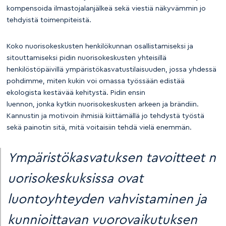
kompensoida ilmastojalanjälkeä sekä viestiä näkyvämmin jo
tehdyistä toimenpiteistä.
Koko nuorisokeskusten henkilökunnan osallistamiseksi ja
sitouttamiseksi pidin nuorisokeskusten yhteisillä
henkilöstöpäivillä ympäristökasvatustilaisuuden, jossa yhdessä
pohdimme, miten kukin voi omassa työssään edistää
ekologista kestävää kehitystä. Pidin ensin
luennon, jonka kytkin nuorisokeskusten arkeen ja brändiin.
Kannustin ja motivoin ihmisiä kiittämällä jo tehdystä työstä
sekä painotin sitä, mitä voitaisiin tehdä vielä enemmän.
Ympäristökasvatuksen tavoitteet n
uorisokeskuksissa ovat
luontoyhteyden vahvistaminen ja
kunnioittavan vuorovaikutuksen