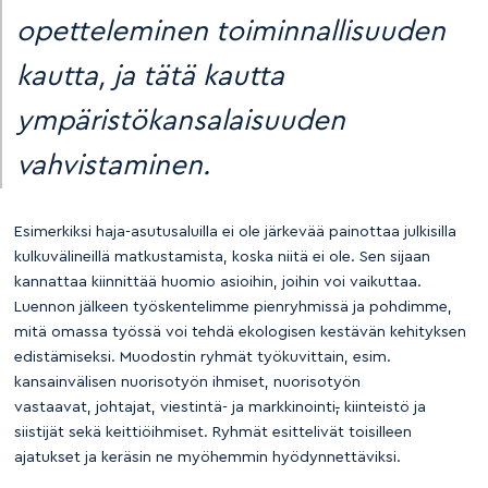
opetteleminen toiminnallisuuden
kautta, ja tätä kautta
ympäristökansalaisuuden
vahvistaminen.
Esimerkiksi haja-asutusaluilla ei ole järkevää painottaa julkisilla
kulkuvälineillä matkustamista, koska niitä ei ole. Sen sijaan
kannattaa kiinnittää huomio asioihin, joihin voi vaikuttaa.
Luennon jälkeen työskentelimme pienryhmissä ja pohdimme,
mitä omassa työssä voi tehdä ekologisen kestävän kehityksen
edistämiseksi. Muodostin ryhmät työkuvittain, esim.
kansainvälisen nuorisotyön ihmiset, nuorisotyön
vastaavat, johtajat, viestintä- ja markkinointi
,
kiinteistö ja
siistijät sekä keittiöihmiset. Ryhmät esittelivät toisilleen
ajatukset ja keräsin ne myöhemmin hyödynnettäviksi.