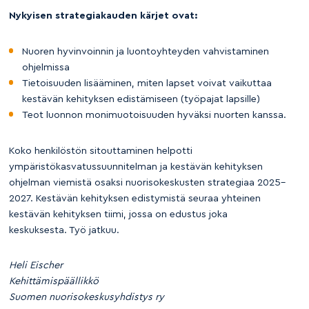
Nykyisen strategiakauden k
ärjet ovat
:
Nuoren hyvinvoinnin ja luontoyhteyden vahvistaminen
ohjelmissa
Tietoisuuden lisääminen, miten lapset voivat vaikuttaa
kestävän kehityksen edistämiseen (työpajat lapsille)
Teot luonnon monimuotoisuuden hyväksi nuorten kanssa.
Koko henkilöstön sitouttaminen helpotti
ympäristökasvatussuunnitelman ja kestävän kehityksen
ohjelman viemistä osaksi nuorisokeskusten strategiaa 2025–
2027. Kestävän kehityksen edistymistä seuraa yhteinen
kestävän kehityksen tiimi, jossa on edustus joka
keskuksesta. Työ jatkuu.
Heli Eischer
Kehittämispäällikkö
Suomen nuorisokeskusyhdistys ry