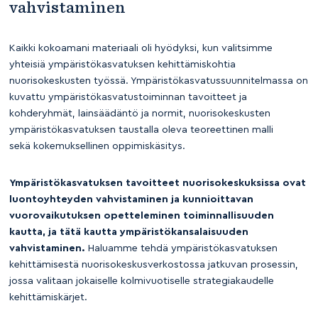
vahvistaminen
Kaikki kokoamani materiaali oli hyödyksi, kun valitsimme
yhteisiä ympäristökasvatuksen kehittämiskohtia
nuorisokeskusten työssä. Ympäristökasvatussuunnitelmassa on
kuvattu ympäristökasvatustoiminnan tavoitteet ja
kohderyhmät, lainsäädäntö ja normit, nuorisokeskusten
ympäristökasvatuksen taustalla oleva teoreettinen malli
sekä kokemuksellinen oppimiskäsitys.
Ympäristökasvatuksen tavoitteet nuorisokeskuksissa ovat
luontoyhteyden vahvistaminen ja kunnioittavan
vuorovaikutuksen opetteleminen toiminnallisuuden
kautta, ja tätä kautta ympäristökansalaisuuden
vahvistaminen.
Haluamme tehdä ympäristökasvatuksen
kehittämisestä nuorisokeskusverkostossa jatkuvan prosessin,
jossa valitaan jokaiselle kolmivuotiselle strategiakaudelle
kehittämiskärjet.