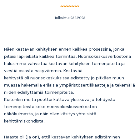
Julkaistu:
26.1.2026
Näen kestävän kehityksen ennen kaikkea prosessina, jonka
pitäisi läpileikata kaikkea toimintaa. Nuorisokeskusverkostona
halusimme vahvistaa kestävän kehityksen toimenpiteitä ja
viestiä asiasta näkyvämmin. Kestävää
kehitystä oli nuorisokeskuksissa edistetty jo pitkään muun
muassa hakemalla erilaisia ympäristösertifikaatteja ja tekemällä
niiden edellyttämiä toimenpiteitä.
Kuitenkin meitä puuttui kattava yleiskuva jo tehdyistä
toimenpiteistä koko nuorisokeskusverkoston
näkökulmasta, ja näin ollen käsitys yhteisistä
kehittämiskohdista.
Haaste oli (ja on), että kestävän kehityksen edistäminen