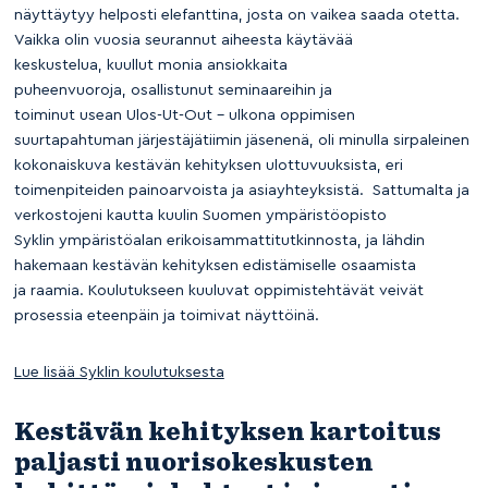
näyttäytyy helposti elefanttina, josta on vaikea saada otetta.
Vaikka olin vuosia seurannut aiheesta käytävää
keskustelua, kuullut monia ansiokkaita
puheenvuoroja, osallistunut seminaareihin ja
toiminut usean Ulos-Ut-Out – ulkona oppimisen
suurtapahtuman järjestäjätiimin jäsenenä, oli minulla sirpaleinen
kokonaiskuva kestävän kehityksen ulottuvuuksista, eri
toimenpiteiden painoarvoista ja asiayhteyksistä. Sattumalta ja
verkostojeni kautta kuulin Suomen ympäristöopisto
Syklin ympäristöalan erikoisammattitutkinnosta, ja lähdin
hakemaan kestävän kehityksen edistämiselle osaamista
ja raamia. Koulutukseen kuuluvat oppimistehtävät veivät
prosessia eteenpäin ja toimivat näyttöinä.
Lue lisää Syklin koulutuksesta
Kestävän kehityksen kartoitus
paljasti nuorisokeskusten