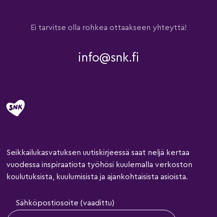
Ei tarvitse olla rohkea ottaakseen yhteyttä!
info@snk.fi
Seikkailukasvatuksen uutiskirjeessä saat neljä kertaa
vuodessa inspiraatiota työhösi kuulemalla verkoston
koulutuksista, kuulumisista ja ajankohtaisista asioista.
Sähköpostiosoite (vaadittu)