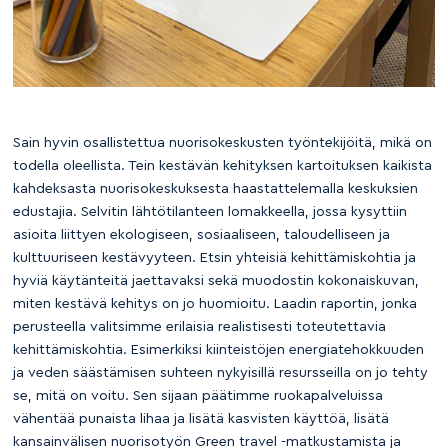
Sain hyvin osallistettua nuorisokeskusten työntekijöitä, mikä on
todella oleellista. Tein kestävän kehityksen kartoituksen kaikista
kahdeksasta nuorisokeskuksesta haastattelemalla keskuksien
edustajia. Selvitin lähtötilanteen lomakkeella, jossa kysyttiin
asioita liittyen ekologiseen, sosiaaliseen, taloudelliseen ja
kulttuuriseen kestävyyteen. Etsin yhteisiä kehittämiskohtia ja
hyviä käytänteitä jaettavaksi sekä muodostin kokonaiskuvan,
miten kestävä kehitys on jo huomioitu. Laadin raportin, jonka
perusteella valitsimme erilaisia realistisesti toteutettavia
kehittämiskohtia. Esimerkiksi kiinteistöjen energiatehokkuuden
ja veden säästämisen suhteen nykyisillä resursseilla on jo tehty
se, mitä on voitu. Sen sijaan päätimme ruokapalveluissa
vähentää punaista lihaa ja lisätä kasvisten käyttöä, lisätä
kansainvälisen nuorisotyön Green travel -matkustamista ja