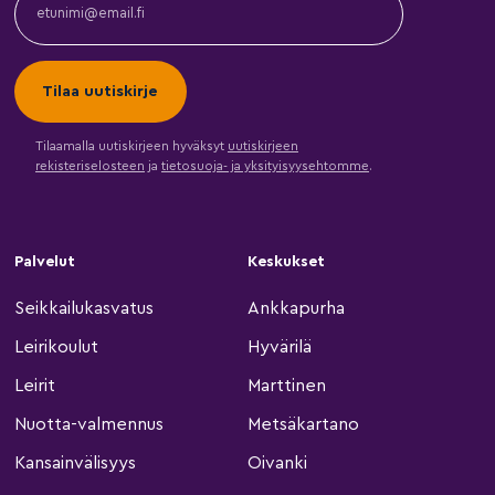
Tilaamalla uutiskirjeen hyväksyt
uutiskirjeen
rekisteriselosteen
ja
tietosuoja- ja yksityisyysehtomme
.
Palvelut
Keskukset
Seikkailukasvatus
Ankkapurha
Leirikoulut
Hyvärilä
Leirit
Marttinen
Nuotta-valmennus
Metsäkartano
Kansainvälisyys
Oivanki