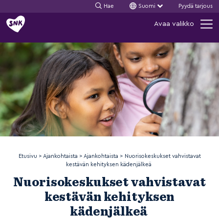
Hae
Suomi
Pyydä tarjous
Siirry
Avaa valikko
sisältöön
Etusivu
>
Ajankohtaista
>
Ajankohtaista
>
Nuorisokeskukset vahvistavat
kestävän kehityksen kädenjälkeä
Nuorisokeskukset vahvistavat
kestävän kehityksen
kädenjälkeä