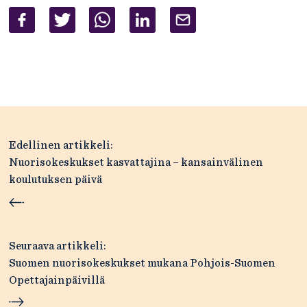
Artikkelien
Edellinen artikkeli:
selaus
Nuorisokeskukset kasvattajina – kansainvälinen
koulutuksen päivä
Seuraava artikkeli:
Suomen nuorisokeskukset mukana Pohjois-Suomen
Opettajainpäivillä