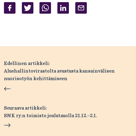
Artikkelien
Edellinen artikkeli:
selaus
Aluehallintovirastolta avustusta kansainvälisen
nuorisotyön kehittämiseen
Seuraava artikkeli:
SNK ry:n toimisto joulutauolla 21.12.–2.1.