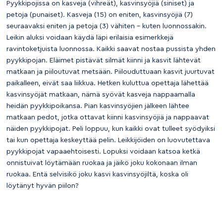
Pyykkipojissa on kasveja (vihreät), kasvinsyöjiä (siniset) ja
petoja (punaiset). Kasveja (15) on eniten, kasvinsyöjiä (7)
seuraavaksi eniten ja petoja (3) vähiten – kuten luonnossakin.
Leikin aluksi voidaan käydä läpi erilaisia esimerkkejä
ravintoketjuista luonnossa. Kaikki saavat nostaa pussista yhden
pyykkipojan. Eläimet pistävät silmät kiinni ja kasvit lähtevät
matkaan ja piiloutuvat metsään. Piilouduttuaan kasvit juurtuvat
paikalleen, eivät saa liikkua. Hetken kuluttua opettaja lähettää
kasvinsyöjät matkaan, nämä syövät kasveja nappaamalla
heidän pyykkipoikansa. Pian kasvinsyöjien jälkeen lähtee
matkaan pedot, jotka ottavat kiinni kasvinsyöjiä ja nappaavat
näiden pyykkipojat. Peli loppuu, kun kaikki ovat tulleet syödyiksi
tai kun opettaja keskeyttää pelin. Leikkijöiden on luovutettava
pyykkipojat vapaaehtoisesti. Lopuksi voidaan katsoa ketkä
onnistuivat löytämään ruokaa ja jäikö joku kokonaan ilman
ruokaa. Entä selvisikö joku kasvi kasvinsyöjiltä, koska oli
löytänyt hyvän piilon?