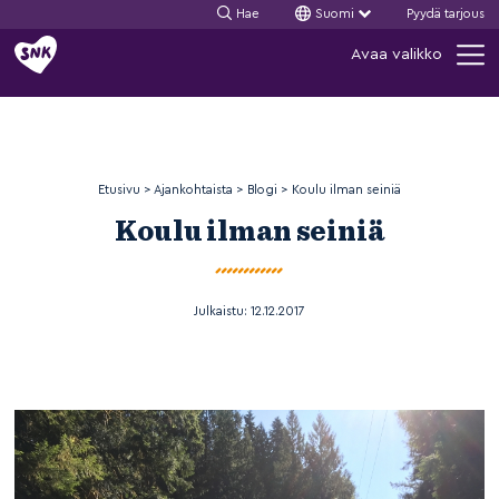
Hae
Suomi
Pyydä tarjous
Siirry
Avaa valikko
sisältöön
Etusivu
>
Ajankohtaista
>
Blogi
>
Koulu ilman seiniä
Koulu ilman seiniä
Julkaistu:
12.12.2017