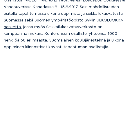
Osallistuin
WEEC – World Environmental Education Congressiin
Vancouverissa Kanadassa 9 –15.9.2017. Sain mahdollisuuden
esitellä tapahtumassa ulkona oppimista ja seikkailukasvatusta
Suomessa sekä
Suomen ympäristöopisto Syklin
ULKOLUOKKA-
hanketta
, jossa myös Seikkailukasvatusverkosto on
kumppanina mukana.Konferenssiin osallistui yhteensä 1000
henkilöä 60 eri maasta. Suomalainen koulujärjestelmä ja ulkona
oppiminen kiinnostivat kovasti tapahtuman osallistujia.