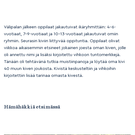
Välipalan jälkeen oppilaat jakautuivat ikäryhmittäin: 4–6-
vuotiaat, 7–9-vuotiaat ja 10–13-vuotiaat jakautuivat omiin
ryhmiin. Seurasin kiviin liittyvää oppituntia. Oppilaat olivat
viikkoa aikaisemmin etsineet jokainen joesta oman kiven, jolle
oli annettu nimi ja lisäksi kirjoitettu vihkoon tuntomerkkejä.
Tänään oli tehtävänä tutkia muistiinpanoja ja löytää oma kivi
40 muun kiven joukosta. Kivistä keskusteltiin ja vihkoihin
kirjoitettiin lisää tarinaa omasta kivestä.
Hämähäkkiä etsimässä