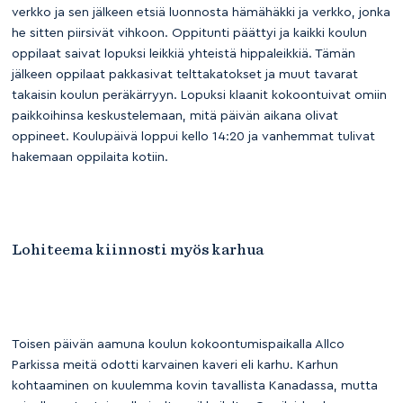
verkko ja sen jälkeen etsiä luonnosta hämähäkki ja verkko, jonka
he sitten piirsivät vihkoon. Oppitunti päättyi ja kaikki koulun
oppilaat saivat lopuksi leikkiä yhteistä hippaleikkiä. Tämän
jälkeen oppilaat pakkasivat telttakatokset ja muut tavarat
takaisin koulun peräkärryyn. Lopuksi klaanit kokoontuivat omiin
paikkoihinsa keskustelemaan, mitä päivän aikana olivat
oppineet. Koulupäivä loppui kello 14:20 ja vanhemmat tulivat
hakemaan oppilaita kotiin.
Lohiteema kiinnosti myös karhua
Toisen päivän aamuna koulun kokoontumispaikalla Allco
Parkissa meitä odotti karvainen kaveri eli karhu. Karhun
kohtaaminen on kuulemma kovin tavallista Kanadassa, mutta