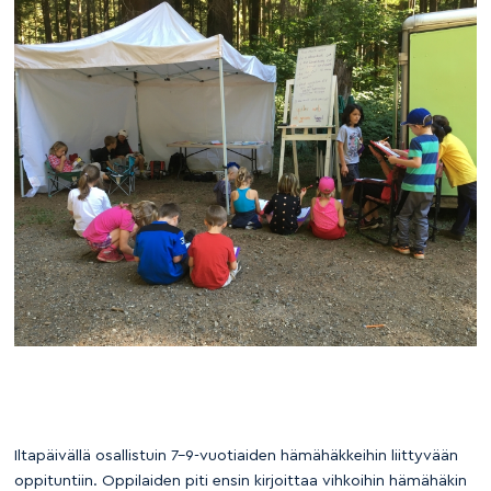
Iltapäivällä osallistuin 7–9-vuotiaiden hämähäkkeihin liittyvään
oppituntiin. Oppilaiden piti ensin kirjoittaa vihkoihin hämähäkin