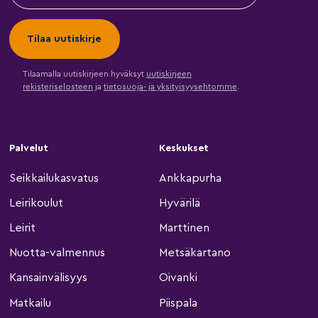
Tilaamalla uutiskirjeen hyväksyt
uutiskirjeen
rekisteriselosteen
ja
tietosuoja- ja yksityisyysehtomme
.
Palvelut
Keskukset
Seikkailukasvatus
Ankkapurha
Leirikoulut
Hyvärilä
Leirit
Marttinen
Nuotta-valmennus
Metsäkartano
Kansainvälisyys
Oivanki
Matkailu
Piispala