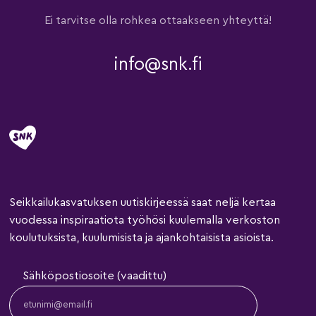
Ei tarvitse olla rohkea ottaakseen yhteyttä!
info@snk.fi
Seikkailukasvatuksen uutiskirjeessä saat neljä kertaa
vuodessa inspiraatiota työhösi kuulemalla verkoston
koulutuksista, kuulumisista ja ajankohtaisista asioista.
Sähköpostiosoite (vaadittu)