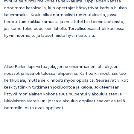
minulle se tuntui melkoiselta seikkailulta. Oppilaiden kanssa
odotimme katoksella, kun opettajat hätyyttivät karhua hiukan
kauemmaksi. Koulu alkoi normaalisti rummutuksella, jossa
tiedotettiin kaikkia karhusta ja muistutettiin toimintaohjeista,
jos karhu tulee uudelleen lähelle. Turvallisuusasiat oli koulussa
hyvin huomioitu ja lapset niistä hyvin tietoisia.
Allco Parkin läpi virtaa joki, jonne ensimmäinen lohi oli juuri
noussut ja lisää oli tulossa lähipäivinä. Karhua kiinnosti siis tuo
herkkupala, mutta se kiinnosti myös oppilaita. Seuraavat viikot
keskityttiinkin tutkimaan jokiluontoa ja kaloja. Jokiteemaan
liittyvä monialainen kokonaisuus huipentui yläkoululaisten ja
lukiolaisten vierailuun, jossa alakoulun oppilaat saavat esitellä
isommille, mitä ovat oppineet.