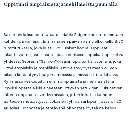
Oppitunti ampiaisista ja mehiläisistä puun alla
Sain mahdollisuuden tutustua Mable Ridgen koulun toimintaan
kahden päivän ajan. Ensimmäisen päivän aamu alkoi kello 8:30
rummutuksella, joka kutsui koululaiset koolle. Oppilaat
jakautuivat neljään klaaniin, jossa eri-ikäiset oppilaat opiskelivat
yhdessä. Seurasin "Salmon"-klaanin oppituntia puun alla, joka
liittyi ampiaisiin ja mehiläisiin. Ampiaispyydystimeen oli yön
aikana kerääntynyt paljon ampiaisia ja niissä riitti tutkittavaa.
Ryhmässä keskusteltiin ensin ampiaisista ja mehiläisistä ja
lopuksi opettaja luki aiheeseen liittyvän satukirjan. Lukuhetken
jälkeen oppilaat olivat kylmissään, joten leikittiin luonnon
aarteiden metsästystä. Jokainen ryhmä sai lapun, jossa oli 20
eri asiaa luonnossa ja tehtävänä oli yrittää löytää ne kaikki!