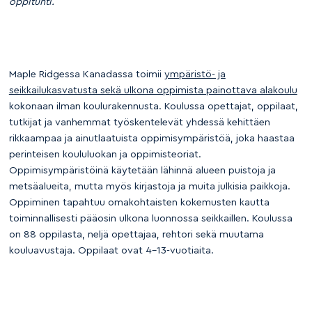
oppitunti.
Maple Ridgessa Kanadassa toimii
ympäristö- ja
seikkailukasvatusta sekä ulkona oppimista painottava alakoulu
kokonaan ilman koulurakennusta. Koulussa opettajat, oppilaat,
tutkijat ja vanhemmat työskentelevät yhdessä kehittäen
rikkaampaa ja ainutlaatuista oppimisympäristöä, joka haastaa
perinteisen koululuokan ja oppimisteoriat.
Oppimisympäristöinä käytetään lähinnä alueen puistoja ja
metsäalueita, mutta myös kirjastoja ja muita julkisia paikkoja.
Oppiminen tapahtuu omakohtaisten kokemusten kautta
toiminnallisesti pääosin ulkona luonnossa seikkaillen. Koulussa
on 88 oppilasta, neljä opettajaa, rehtori sekä muutama
kouluavustaja. Oppilaat ovat 4–13-vuotiaita.