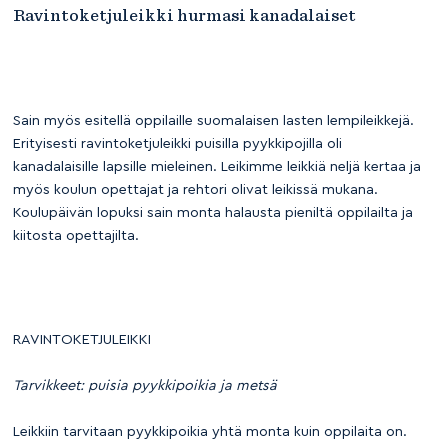
Ravintoketjuleikki hurmasi kanadalaiset
Sain myös esitellä oppilaille suomalaisen lasten lempileikkejä.
Erityisesti ravintoketjuleikki puisilla pyykkipojilla oli
kanadalaisille lapsille mieleinen. Leikimme leikkiä neljä kertaa ja
myös koulun opettajat ja rehtori olivat leikissä mukana.
Koulupäivän lopuksi sain monta halausta pieniltä oppilailta ja
kiitosta opettajilta.
RAVINTOKETJULEIKKI
Tarvikkeet: puisia pyykkipoikia ja metsä
Leikkiin tarvitaan pyykkipoikia yhtä monta kuin oppilaita on.