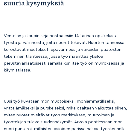
suuria kysymyksiä
Ventelän ja Joupin kirja nostaa esiin 14 tarinaa opiskelusta,
työstä ja valinnoista, joita nuoret tekevät. Nuorten tarinoissa
korostuvat muutokset, epävarmuus ja vaikeiden päätösten
tekeminen tilanteessa, jossa työ määrittää yksilöä
perustavanlaatuisesti samalla kun itse työ on murroksessa ja
käymistilassa.
Uusi työ kuvataan monimuotoiseksi, moniammatilliseksi,
yrittäjämäiseksi ja purskeiseksi, mikä osaltaan vaikuttaa siihen,
miten nuoret mieltävät työn merkityksen, muutoksen ja
työntekijän tulevaisuudennäkymät. Arvoja pohtiessaan moni
nuori puntaroi, millaisten asioiden parissa haluaa työskennellä,