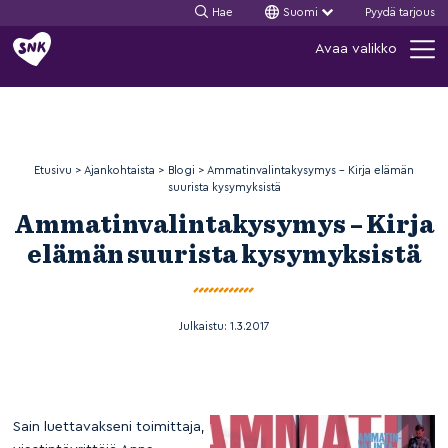
Hae
Suomi
Pyydä tarjous
Siirry
Avaa valikko
sisältöön
Etusivu
>
Ajankohtaista
>
Blogi
>
Ammatinvalintakysymys – Kirja elämän
suurista kysymyksistä
Ammatinvalintakysymys – Kirja
elämän suurista kysymyksistä
Julkaistu:
1.3.2017
Sain luettavakseni toimittaja,