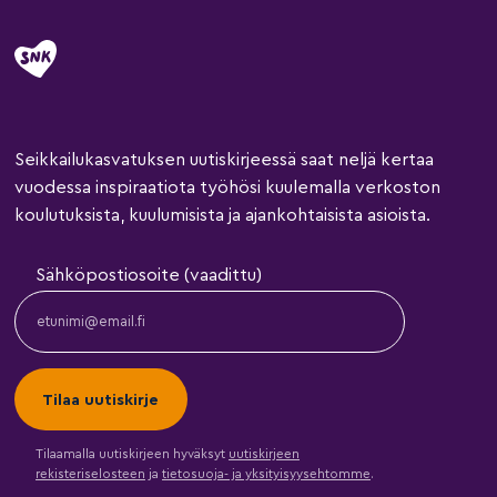
Seikkailukasvatuksen uutiskirjeessä saat neljä kertaa
vuodessa inspiraatiota työhösi kuulemalla verkoston
koulutuksista, kuulumisista ja ajankohtaisista asioista.
Sähköpostiosoite (vaadittu)
Tilaamalla uutiskirjeen hyväksyt
uutiskirjeen
rekisteriselosteen
ja
tietosuoja- ja yksityisyysehtomme
.