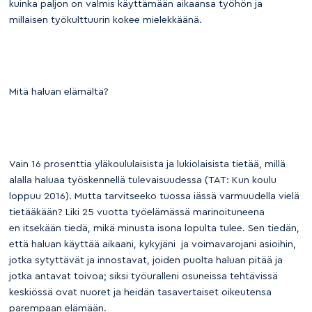
kuinka paljon on valmis käyttämään aikaansa työhön ja
millaisen työkulttuurin kokee mielekkäänä.
Mitä haluan elämältä?
Vain 16 prosenttia yläkoululaisista ja lukiolaisista tietää, millä
alalla haluaa työskennellä tulevaisuudessa (TAT: Kun koulu
loppuu 2016). Mutta tarvitseeko tuossa iässä varmuudella vielä
tietääkään? Liki 25 vuotta työelämässä marinoituneena
en itsekään tiedä, mikä minusta isona lopulta tulee. Sen tiedän,
että haluan käyttää aikaani, kykyjäni ja voimavarojani asioihin,
jotka sytyttävät ja innostavat, joiden puolta haluan pitää ja
jotka antavat toivoa; siksi työuralleni osuneissa tehtävissä
keskiössä ovat nuoret ja heidän tasavertaiset oikeutensa
parempaan elämään.