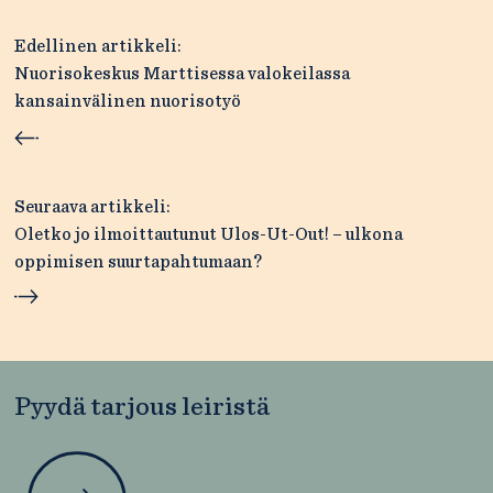
Artikkelien
Edellinen artikkeli:
selaus
Nuorisokeskus Marttisessa valokeilassa
kansainvälinen nuorisotyö
Seuraava artikkeli:
Oletko jo ilmoittautunut Ulos-Ut-Out! – ulkona
oppimisen suurtapahtumaan?
Pyydä tarjous leiristä