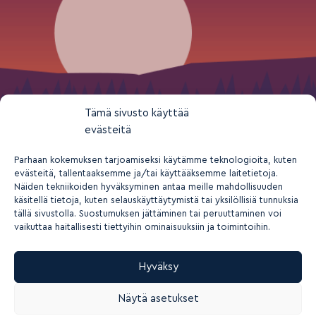
Tämä sivusto käyttää
evästeitä
Parhaan kokemuksen tarjoamiseksi käytämme teknologioita, kuten
evästeitä, tallentaaksemme ja/tai käyttääksemme laitetietoja.
Näiden tekniikoiden hyväksyminen antaa meille mahdollisuuden
käsitellä tietoja, kuten selauskäyttäytymistä tai yksilöllisiä tunnuksia
tällä sivustolla. Suostumuksen jättäminen tai peruuttaminen voi
vaikuttaa haitallisesti tiettyihin ominaisuuksiin ja toimintoihin.
Hyväksy
2026 © Suomen nuorisokeskusyhdistys ry
Näytä asetukset
Tietosuoja- ja yksityisyys
Rekisteriseloste