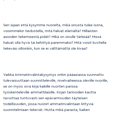
Sen sijaan että kysymme nuorelta, mikä sinusta tulee isona,
voisimmekin tiedustella, mitä haluat elämältä? Millaisten
asioiden tekemisestä pidät? Mikä on sinulle tärkeää? Missä
haluat olla hyvä tai kehittyä paremmaksi? Mitä voisit kuvitella
tekeväsi silloinkin, kun se ei välttämättä ole kivaa?
Vaikka Ammatinvalintakysymys onkin pääasiassa suunnattu
tulevaisuuttaan suunnitteleville, nivelvaiheessa oleville nuorille,
se on myös oiva kirja kaikille nuorten parissa
työskenteleville ammattilaisille. Kirjan tarinoiden kautta
tavoittaa tuntuvasti sen epävarmuuden täyteisen
todellisuuden, jossa nuoret ammatinvalintaan liittyviä
suunnitelmiaan tekevät. Mutta mikä parasta, kaiken