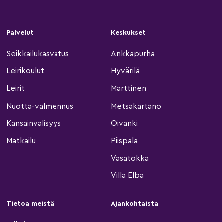
Palvelut
Keskukset
Seikkailukasvatus
Ankkapurha
Leirikoulut
Hyvärilä
Leirit
Marttinen
Nuotta-valmennus
Metsäkartano
Kansainvälisyys
Oivanki
Matkailu
Piispala
Vasatokka
Villa Elba
Tietoa meistä
Ajankohtaista