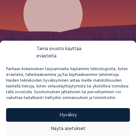
Tämä sivusto käyttää
evästeitä
Parhaan kokemuksen tarjoamiseksi käytämme teknologioita, kuten
evästeitä, tallentaaksemme ja/tai käyttääksemme laitetietoja.
Näiden tekniikoiden hyväksyminen antaa meille mahdollisuuden
käsitellä tietoja, kuten selauskäyttäytymistä tai yksilöllisiä tunnuksia
tällä sivustolla. Suostumuksen jättäminen tai peruuttaminen voi
vaikuttaa haitallisesti tiettyihin ominaisuuksiin ja toimintoihin.
Hyväksy
2026 © Suomen nuorisokeskusyhdistys ry
Näytä asetukset
Tietosuoja- ja yksityisyys
Rekisteriseloste