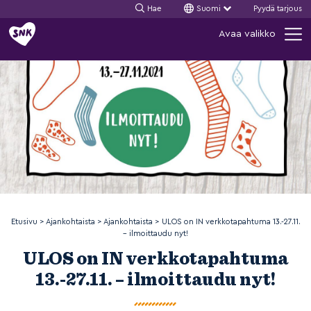
Hae
Suomi
Pyydä tarjous
Siirry
Avaa valikko
sisältöön
Etusivu
>
Ajankohtaista
>
Ajankohtaista
>
ULOS on IN verkkotapahtuma 13.-27.11.
– ilmoittaudu nyt!
ULOS on IN verkkotapahtuma
13.-27.11. – ilmoittaudu nyt!