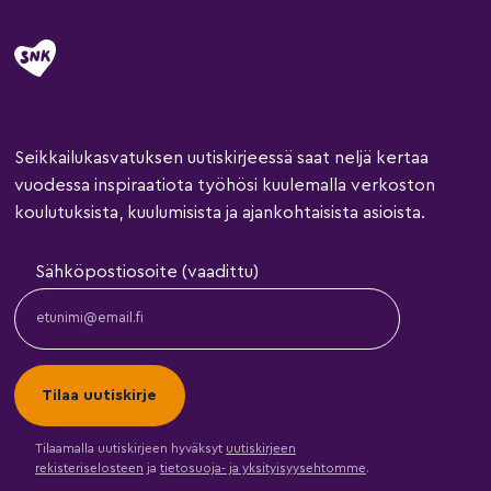
Seikkailukasvatuksen uutiskirjeessä saat neljä kertaa
vuodessa inspiraatiota työhösi kuulemalla verkoston
koulutuksista, kuulumisista ja ajankohtaisista asioista.
Sähköpostiosoite (vaadittu)
Tilaamalla uutiskirjeen hyväksyt
uutiskirjeen
rekisteriselosteen
ja
tietosuoja- ja yksityisyysehtomme
.