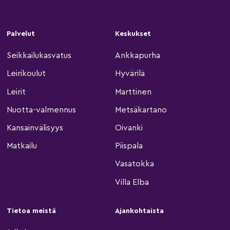
Palvelut
Keskukset
Seikkailukasvatus
Ankkapurha
Leirikoulut
Hyvärilä
Leirit
Marttinen
Nuotta-valmennus
Metsäkartano
Kansainvälisyys
Oivanki
Matkailu
Piispala
Vasatokka
Villa Elba
Tietoa meistä
Ajankohtaista