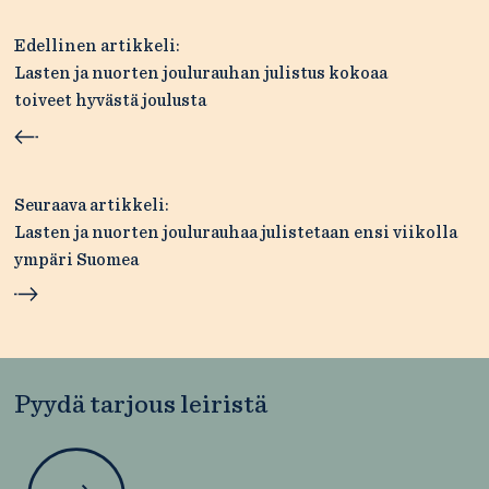
Artikkelien
Edellinen artikkeli:
selaus
Lasten ja nuorten joulurauhan julistus kokoaa
toiveet hyvästä joulusta
Seuraava artikkeli:
Lasten ja nuorten joulurauhaa julistetaan ensi viikolla
ympäri Suomea
Pyydä tarjous leiristä