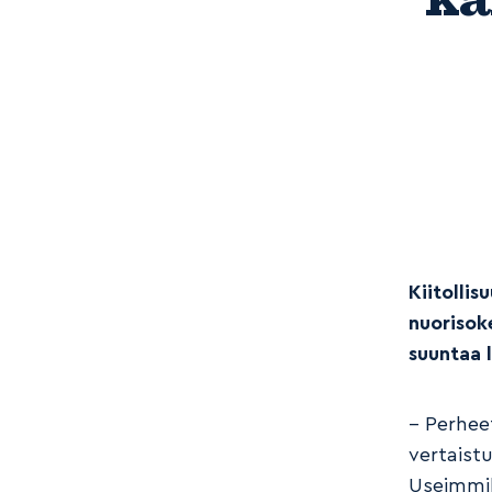
Kiitollis
nuorisok
suuntaa l
– Perheet
vertaist
Useimmil