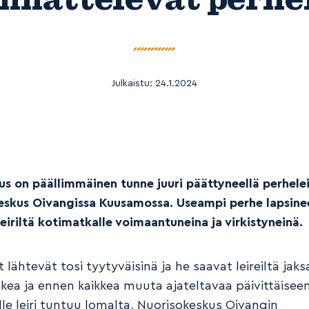
Julkaistu:
24.1.2024
uus on päällimmäinen tunne juuri päättyneellä perhelei
eskus Oivangissa Kuusamossa. Useampi perhe lapsine
eiriltä kotimatkalle voimaantuneina ja virkistyneinä.
 lähtevät tosi tyytyväisinä ja he saavat leireiltä jak
ukea ja ennen kaikkea muuta ajateltavaa päivittäisee
le leiri tuntuu lomalta, Nuorisokeskus Oivangin