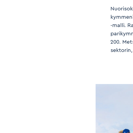
Nuorisok
kymmeni
-malli. R
parikymme
200. Met
sektorin