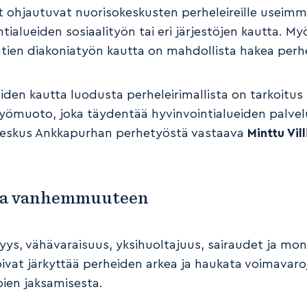
t ohjautuvat nuorisokeskusten perheleireille useimm
tialueiden sosiaalityön tai eri järjestöjen kautta. My
tien diakoniatyön kautta on mahdollista hakea perhel
iden kautta luodusta perheleirimallista on tarkoitus
yömuoto, joka täydentää hyvinvointialueiden palvelu
eskus Ankkapurhan perhetyöstä vastaava
Minttu Vil
a vanhemmuuteen
ys, vähävaraisuus, yksihuoltajuus, sairaudet ja mo
voivat järkyttää perheiden arkea ja haukata voimavaro
en jaksamisesta.