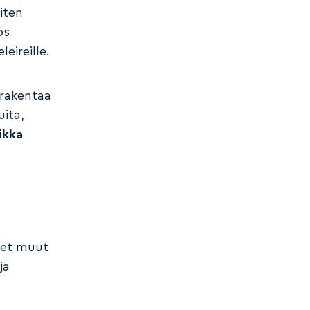
iten
ös
eireille.
 rakentaa
ita,
likka
net muut
ja