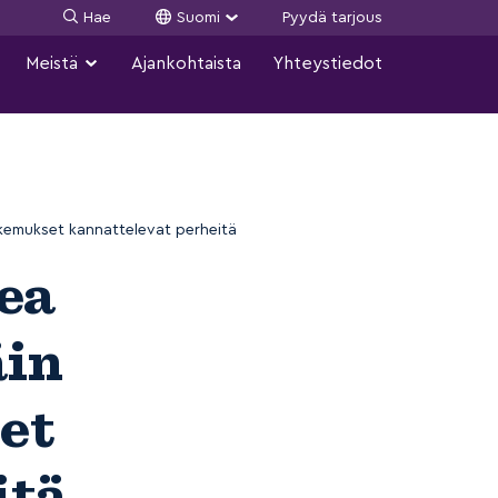
Hae
Suomi
Pyydä tarjous
Meistä
Ajankohtaista
Yhteystiedot
okemukset kannattelevat perheitä
kea
äin
et
itä