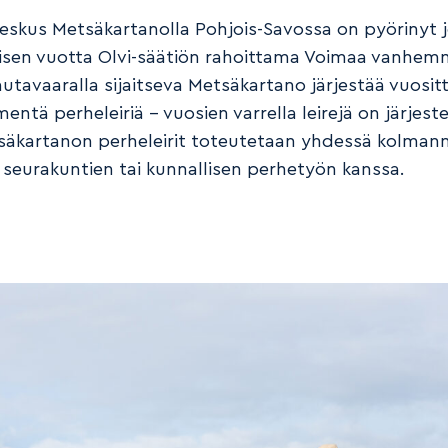
eskus Metsäkartanolla Pohjois-Savossa on pyörinyt 
sen vuotta Olvi-säätiön rahoittama Voimaa vanhe
autavaaralla sijaitseva Metsäkartano järjestää vuositt
ntä perheleiriä – vuosien varrella leirejä on järjest
säkartanon perheleirit toteutetaan yhdessä kolman
, seurakuntien tai kunnallisen perhetyön kanssa.