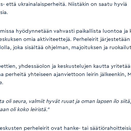
- että ukrainalaisperheitä. Niistäkin on saatu hyviä
ia.
elmissa hyödynnetään vahvasti paikallista luontoa ja 
skuksen omia aktiviteettejä. Perheleirit järjestetään
olla, joka sisältää ohjelman, majoituksen ja ruokailut
teettien, yhdessäolon ja keskustelujen kautta yritetä
a perheitä yhteiseen ajanviettoon leirin jälkeenkin, 
e.
a oli seura, valmiit hyvät ruuat ja oman lapsen ilo siitä
aan oli koko leiristä.”
skusten perheleirit ovat hanke- tai säätiörahoitteisi