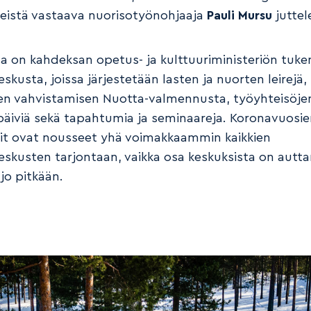
reistä vastaava nuorisotyönohjaaja
Pauli Mursu
juttel
 on kahdeksan opetus- ja kulttuuriministeriön tuk
skusta, joissa järjestetään lasten ja nuorten leirejä,
sen vahvistamisen Nuotta-valmennusta, työyhteisöje
späiviä sekä tapahtumia ja seminaareja. Koronavuosie
rit ovat nousseet yhä voimakkaammin kaikkien
eskusten tarjontaan, vaikka osa keskuksista on autt
jo pitkään.