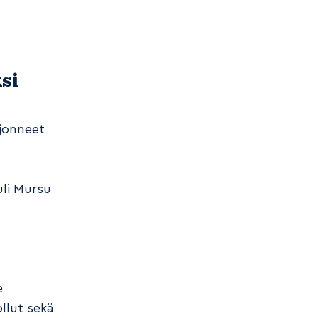
si
jonneet
uli Mursu
e
llut sekä