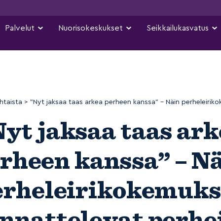
Palvelut
Nuorisokeskukset
Seikkailukasvatus
htaista
>
”Nyt jaksaa taas arkea perheen kanssa” – Näin perheleirik
yt jaksaa taas ar
rheen kanssa” – N
erheleirikokemuks
nnattelevat perhe