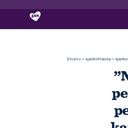
Siirry
sisältöön
Etusivu
>
Ajankohtaista
>
Ajanko
”N
pe
p
ka