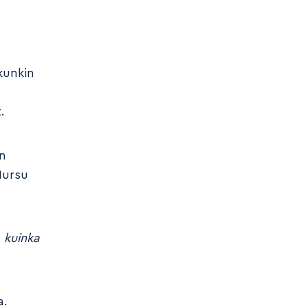
kunkin
.
än
Mursu
, kuinka
a.