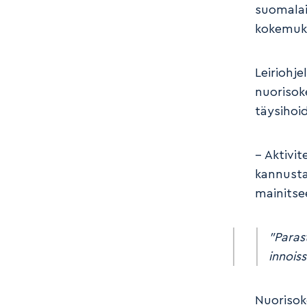
suomalais
kokemuks
Leiriohj
nuorisoke
täysihoid
– Aktivi
kannusta
mainitse
”Parast
innoiss
Nuorisoke