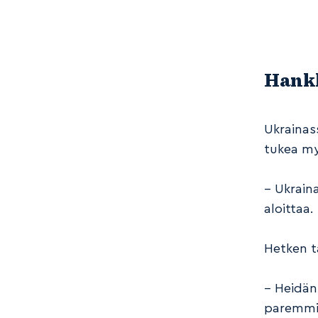
Hankk
Ukrainas
tukea my
– Ukraina
aloittaa.
Hetken t
– Heidän
paremmin