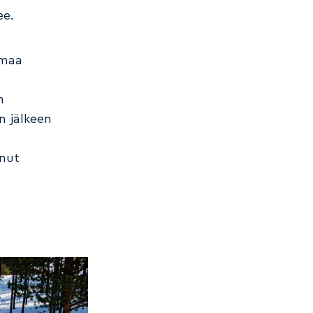
ee.
emaa
n
n jälkeen
anut