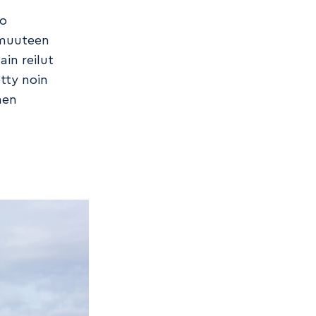
jo
mmuuteen
ain reilut
etty noin
nen