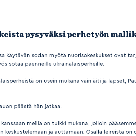
eista pysyväksi perhetyön mallik
sa käytävän sodan myötä nuorisokeskukset ovat tar
ös sotaa paenneille ukrainalaisperheille.
laisperheistä on usein mukana vain äiti ja lapset, Pa
auon päästä hän jatkaa.
 kanssaan meillä on tulkki mukana, jolloin pääsemm
 keskustelemaan ja auttamaan. Osalla leireistä on o