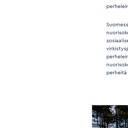
perhelei
Suomessa
nuorisoke
sosiaali
virkisty
perhelei
nuorisok
perheitä 