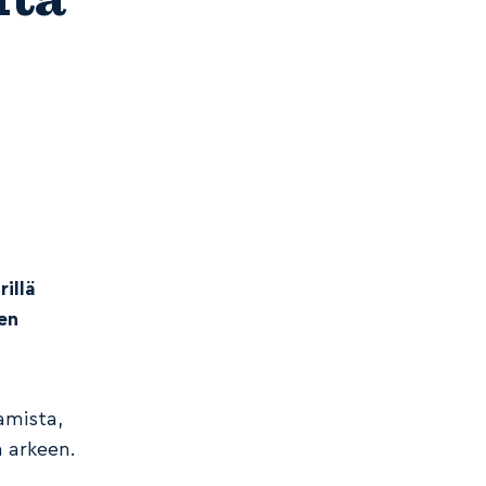
rillä
en
samista,
n arkeen.