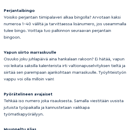
Perjantaibingo
Voisiko perjantain tiimipalaveri alkaa bingolla? Arvotaan kaksi
numeroa 1-40 väliltä ja tarvittaessa lisänumero, jos useammalla
tulee bingo. Voittaja tuo palkinnon seuraavan perjantain
bingoon.
Vapun siirto marraskuulle
Osuuko joku juhlapäivä aina hankalaan rakoon? Ei hätää, vapun
voi leikata saksilla kalenterista irti valtionapuselvityksen tieltä ja
siirtää sen parempaan ajankohtaan marraskuulle. Työyhteistyön
vappu voi olla milloin vain!
Pyörätelineen avajaiset
Tehkää iso numero joka risauksesta. Samalla viestitään uusista
jutuista työpaikalla ja kannustetaan vaikkapa
työmatkapyöräilyyn.
Muunneltu Alias