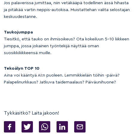
Jos palaverissa jumittaa, niin vetäkääpä todellinen ässä hihasta
ja pitäkää vartin neppis-autokisa. Muistattehan valita selostajan
keskuudestanne.
Taukojumppa
Tiesitkö,
että tauko on ihmisoikeus? Ota kokeiluun 5-10 liikkeen
jumppa, jossa jokainen työntekijä näyttää oman
suosikkiliikkeensä muille.
Tekoälyn TOP 10
Aina voi kääntyä AI:n puoleen. Lemmikkieläin töihin -päivä?
Palapelinurkkaus? Jatkuva taidemaalaus? Päiväunihuone?
Tykkäsitkö? Laita jakoon!