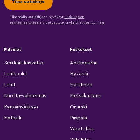
Tilaamalla uutiskirjeen hyväksyt
uutiskirjeen
rekisteriselosteen
ja
tietosuoja- ja yksityisyysehtomme
.
Palvelut
Keskukset
Seikkailukasvatus
Ankkapurha
Leirikoulut
Hyvärilä
Leirit
Marttinen
Nuotta-valmennus
Metsäkartano
Kansainvälisyys
Oivanki
Matkailu
Piispala
Vasatokka
Villa Elba