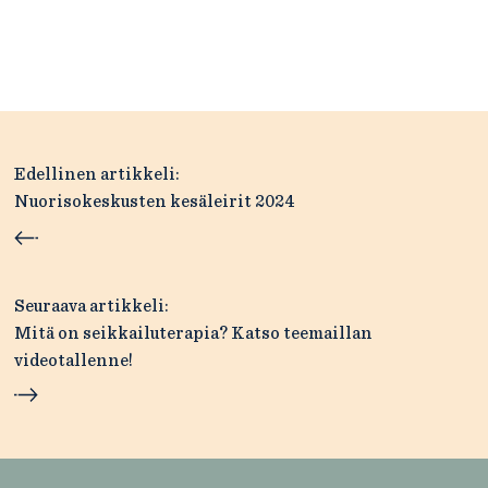
Artikkelien
Edellinen artikkeli:
selaus
Nuorisokeskusten kesäleirit 2024
Seuraava artikkeli:
Mitä on seikkailuterapia? Katso teemaillan
videotallenne!