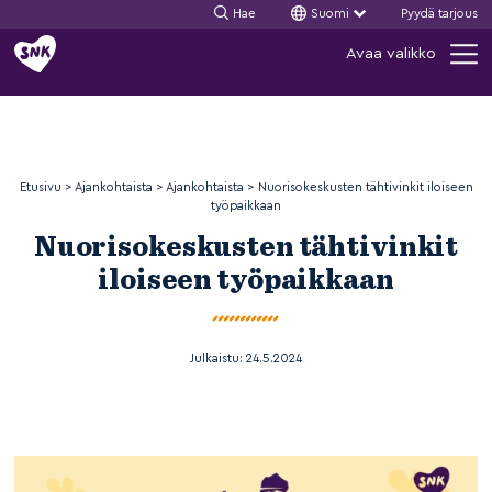
Hae
Suomi
Pyydä tarjous
Siirry
Avaa valikko
sisältöön
Etusivu
>
Ajankohtaista
>
Ajankohtaista
>
Nuorisokeskusten tähtivinkit iloiseen
työpaikkaan
Nuorisokeskusten tähtivinkit
iloiseen työpaikkaan
Julkaistu:
24.5.2024