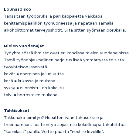
Lounasdisco
Tanssitaan työporukalla pari kappaletta vaikkapa
kehittämispäällikön työhuoneessa ja napataan samalla
alkoholittomat terveysshotit. Siitä sitten syömään porukalla.
Mielen vuodenajat
Työyhteisössä ihmiset ovat eri kohdissa mielen vuodenajoissa.
Tämä työnohjauksellinen harjoitus lisää ymmärrystä toisista
työyhteisön jäsenistä.
kevät = energinen ja luo uutta
kesä = kukassa ja mukana
syksy = ei onnistu, on kokeiltu
talvi = horrostelee mukana
Tahtisukset
Takkuaako tiimityö? No sitten vaan tahtisuksille ja
treenaamaan. Jos tiimityö sujuu, niin kokeilkaapa tahtihiihtoa
”kännilasit” päällä. Voitte päästä ”nextille levelille”.