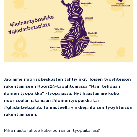
Jaoimme nuorisokeskusten tähtivinkit iloisen työyhteisön
rakentamiseen Nuori24-tapahtumassa ”Näin tehdään
iloinen työpaikka” -työpajassa. Nyt haastamme koko
nuorisoalan jakamaan #iloinentyöpaikka tai
#gladarbetsplats tunnisteella vinkkejä iloisen työyhteisön
rakentamiseen.
Mikä näistä lähtee kokeiluun sinun työpaikallasi?