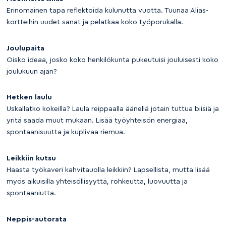
Erinomainen tapa reflektoida kulunutta vuotta. Tuunaa Alias-
kortteihin uudet sanat ja pelatkaa koko työporukalla.
Joulupaita
Oisko ideaa, josko koko henkilökunta pukeutuisi jouluisesti koko
joulukuun ajan?
Hetken laulu
Uskallatko kokeilla? Laula reippaalla äänellä jotain tuttua biisiä ja
yritä saada muut mukaan. Lisää työyhteisön energiaa,
spontaanisuutta ja kuplivaa riemua.
Leikkiin kutsu
Haasta työkaveri kahvitauolla leikkiin? Lapsellista, mutta lisää
myös aikuisilla yhteisöllisyyttä, rohkeutta, luovuutta ja
spontaaniutta.
Neppis-autorata