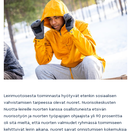
Leirimuotoisesta toiminnasta hyötyvät etenkin sosiaalisen
vahvistamisen tarpeessa olevat nuoret. Nuorisokeskusten
Nuotta-leireille nuorten kanssa osallistuneista etsivän
nuorisotyön ja nuorten työpajojen ohjaajista yli 90 prosenttia
oli sitä mieltä, että nuorten valmiudet ryhmässä toimimiseen
kehittyivät leirin aikana, nuoret saivat onnistumisen kokemuksia