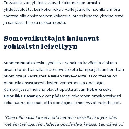
Erityisesti yön yli -leirit tuovat kokemuksen tiiviistä
yhdessäolosta. Leirikokemuksia vaille jääneille nuorille armeija
saattaa olla ensimmäinen kokemus intensiivisestä yhteisolosta
ja samassa tilassa nukkumisesta.
Somevaikuttajat haluavat
rohkaista leireilyyn
Suomen Nuorisokeskusyhdistys ry haluaa kevään ja elokuun
aikana toteuttamallaan somevetoisella kampanjallaan herättää
huomiota ja keskustelua leirien tärkeydestä. Tavoitteena on
puhutella ensisijaisesti lasten vanhempia ja opettajia.
Kampanjassa mukana olevat opettajat
Jan Nyberg
sekä
Henriikka Pasanen
ovat päässeet kokemaan omakohtaisesti
sekä nuoruudessaan että opettajina leirien hyvät vaikutukset.
“Olen ollut sekä lapsena että nuorena leireillä ja myös olen
viettänyt leiripäivän yhdessä oppilaideni kanssa. Leiripäivä oli