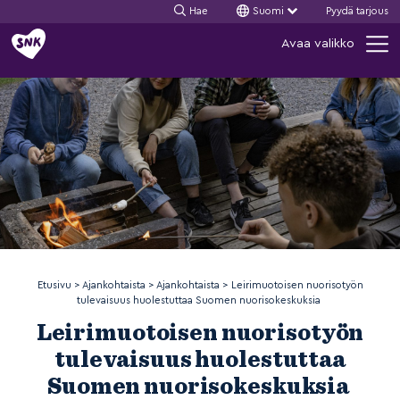
Hae
Suomi
Pyydä tarjous
Siirry
Avaa valikko
sisältöön
Etusivu
>
Ajankohtaista
>
Ajankohtaista
>
Leirimuotoisen nuorisotyön
tulevaisuus huolestuttaa Suomen nuorisokeskuksia
Leirimuotoisen nuorisotyön
tulevaisuus huolestuttaa
Suomen nuorisokeskuksia