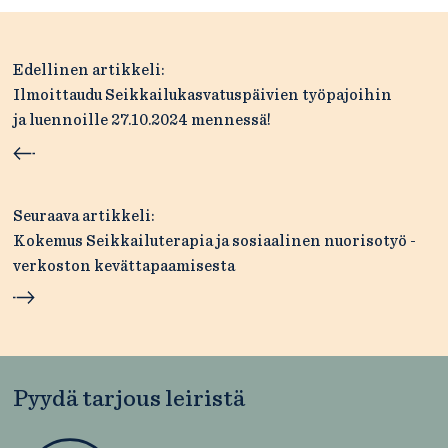
Artikkelien
Edellinen artikkeli:
selaus
Ilmoittaudu Seikkailukasvatuspäivien työpajoihin
ja luennoille 27.10.2024 mennessä!
Seuraava artikkeli:
Kokemus Seikkailuterapia ja sosiaalinen nuorisotyö -
verkoston kevättapaamisesta
Pyydä tarjous leiristä