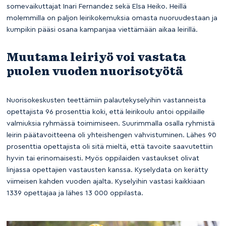
somevaikuttajat Inari Fernandez sekä Elsa Heiko. Heillä
molemmilla on paljon leirikokemuksia omasta nuoruudestaan ja
kumpikin pääsi osana kampanjaa viettämään aikaa leirillä.
Muutama leiriyö voi vastata
puolen vuoden nuorisotyötä
Nuorisokeskusten teettämiin palautekyselyihin vastanneista
opettajista 96 prosenttia koki, että leirikoulu antoi oppilaille
valmiuksia ryhmässä toimimiseen. Suurimmalla osalla ryhmistä
leirin päätavoitteena oli yhteishengen vahvistuminen. Lähes 90
prosenttia opettajista oli sitä mieltä, että tavoite saavutettiin
hyvin tai erinomaisesti. Myös oppilaiden vastaukset olivat
linjassa opettajien vastausten kanssa. Kyselydata on kerätty
viimeisen kahden vuoden ajalta. Kyselyihin vastasi kaikkiaan
1339 opettajaa ja lähes 13 000 oppilasta.