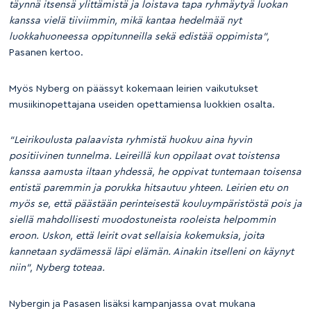
täynnä itsensä ylittämistä ja loistava tapa ryhmäytyä luokan
kanssa vielä tiiviimmin, mikä kantaa hedelmää nyt
luokkahuoneessa oppitunneilla sekä edistää oppimista”,
Pasanen kertoo.
Myös Nyberg on päässyt kokemaan leirien vaikutukset
musiikinopettajana useiden opettamiensa luokkien osalta.
“Leirikoulusta palaavista ryhmistä huokuu aina hyvin
positiivinen tunnelma. Leireillä kun oppilaat ovat toistensa
kanssa aamusta iltaan yhdessä, he oppivat tuntemaan toisensa
entistä paremmin ja porukka hitsautuu yhteen. Leirien etu on
myös se, että päästään perinteisestä kouluympäristöstä pois ja
siellä mahdollisesti muodostuneista rooleista helpommin
eroon. Uskon, että leirit ovat sellaisia kokemuksia, joita
kannetaan sydämessä läpi elämän. Ainakin itselleni on käynyt
niin”, Nyberg toteaa.
Nybergin ja Pasasen lisäksi kampanjassa ovat mukana