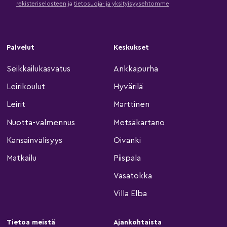
rekisteriselosteen
ja
tietosuoja- ja yksityisyysehtomme
.
Palvelut
Keskukset
Seikkailukasvatus
Ankkapurha
Leirikoulut
Hyvärilä
Leirit
Marttinen
Nuotta-valmennus
Metsäkartano
Kansainvälisyys
Oivanki
Matkailu
Piispala
Vasatokka
Villa Elba
Tietoa meistä
Ajankohtaista