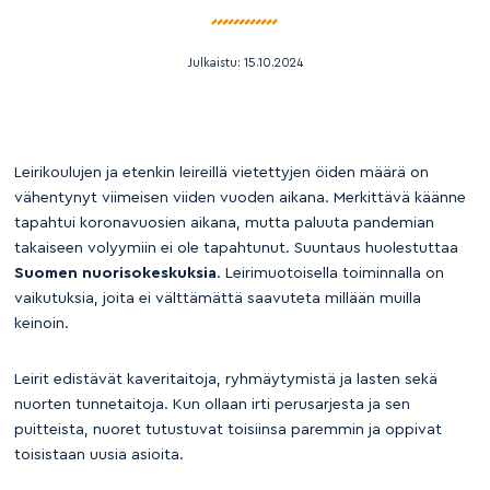
Julkaistu:
15.10.2024
Leirikoulujen ja etenkin leireillä vietettyjen öiden määrä on
vähentynyt viimeisen viiden vuoden aikana. Merkittävä käänne
tapahtui koronavuosien aikana, mutta paluuta pandemian
takaiseen volyymiin ei ole tapahtunut. Suuntaus huolestuttaa
Suomen nuorisokeskuksia
. Leirimuotoisella toiminnalla on
vaikutuksia, joita ei välttämättä saavuteta millään muilla
keinoin.
Leirit edistävät kaveritaitoja, ryhmäytymistä ja lasten sekä
nuorten tunnetaitoja. Kun ollaan irti perusarjesta ja sen
puitteista, nuoret tutustuvat toisiinsa paremmin ja oppivat
toisistaan uusia asioita.