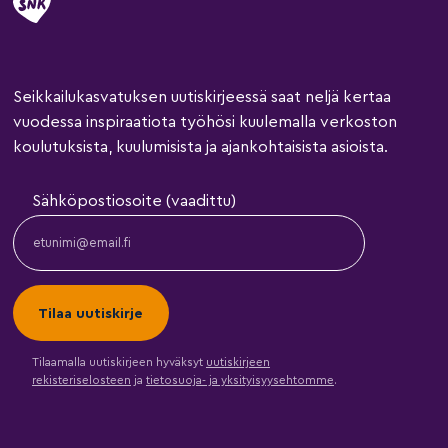
Seikkailukasvatuksen uutiskirjeessä saat neljä kertaa
vuodessa inspiraatiota työhösi kuulemalla verkoston
koulutuksista, kuulumisista ja ajankohtaisista asioista.
Sähköpostiosoite (vaadittu)
Tilaamalla uutiskirjeen hyväksyt
uutiskirjeen
rekisteriselosteen
ja
tietosuoja- ja yksityisyysehtomme
.