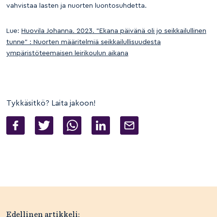
vahvistaa lasten ja nuorten luontosuhdetta.
Lue:
Huovila Johanna. 2023. ”Ekana päivänä oli jo seikkailullinen
tunne” : Nuorten määritelmiä seikkailullisuudesta
ympäristöteemaisen leirikoulun aikana
Tykkäsitkö? Laita jakoon!
Artikkelien
Edellinen artikkeli: