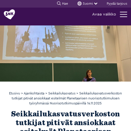
Hae
Suomi
Pyydä tarjous
Siirry
Avaa valikko
sisältöön
Etusivu
>
Ajankohtaista
>
Seikkailukasvatus
>
Seikkailukasvatusverkoston
tutkijat pitivät ansiokkaat esitelmät Planetaarisen nuorisotutkimuksen
työryhmässä Nuorisotutkimuspäivillä 14.11.2025
Seikkailukasvatusverkoston
tutkijat pitivät ansiokkaat