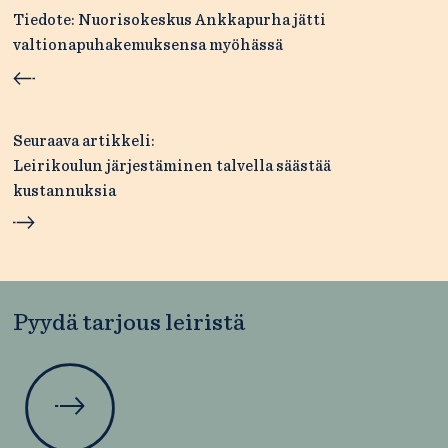
selaus
Tiedote: Nuorisokeskus Ankkapurha jätti
valtionapuhakemuksensa myöhässä
Seuraava artikkeli:
Leirikoulun järjestäminen talvella säästää
kustannuksia
Pyydä tarjous leiristä