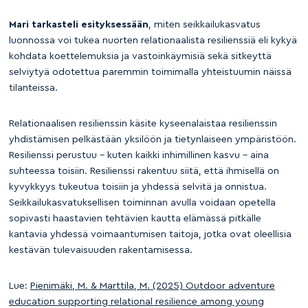
Mari tarkasteli esityksessään
, miten seikkailukasvatus
luonnossa voi tukea nuorten relationaalista resilienssiä eli kykyä
kohdata koettelemuksia ja vastoinkäymisiä sekä sitkeyttä
selviytyä odotettua paremmin toimimalla yhteistuumin näissä
tilanteissa.
Relationaalisen resilienssin käsite kyseenalaistaa resilienssin
yhdistämisen pelkästään yksilöön ja tietynlaiseen ympäristöön.
Resilienssi perustuu – kuten kaikki inhimillinen kasvu – aina
suhteessa toisiin. Resilienssi rakentuu siitä, että ihmisellä on
kyvykkyys tukeutua toisiin ja yhdessä selvitä ja onnistua.
Seikkailukasvatuksellisen toiminnan avulla voidaan opetella
sopivasti haastavien tehtävien kautta elämässä pitkälle
kantavia yhdessä voimaantumisen taitoja, jotka ovat oleellisia
kestävän tulevaisuuden rakentamisessa.
Lue:
Pienimäki, M. & Marttila, M. (2025) Outdoor adventure
education supporting relational resilience among young