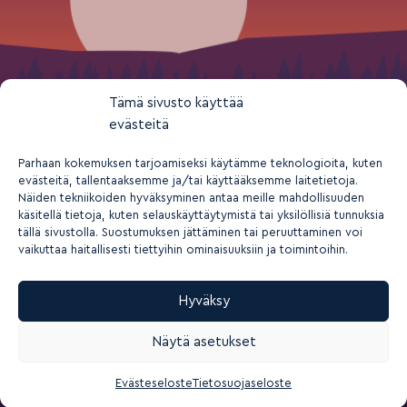
Tämä sivusto käyttää
evästeitä
Parhaan kokemuksen tarjoamiseksi käytämme teknologioita, kuten
evästeitä, tallentaaksemme ja/tai käyttääksemme laitetietoja.
Näiden tekniikoiden hyväksyminen antaa meille mahdollisuuden
käsitellä tietoja, kuten selauskäyttäytymistä tai yksilöllisiä tunnuksia
tällä sivustolla. Suostumuksen jättäminen tai peruuttaminen voi
vaikuttaa haitallisesti tiettyihin ominaisuuksiin ja toimintoihin.
Hyväksy
2026 © Suomen nuorisokeskusyhdistys ry
Näytä asetukset
Tietosuoja- ja yksityisyys
Rekisteriseloste
Saavutettavuusseloste
Evästeasetukset
Evästeseloste
Tietosuojaseloste