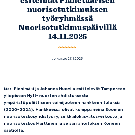
esitelmät Planetaarisen
nuorisotutkimuksen
työryhmässä
Nuorisotutkimuspäivillä
14.11.2025
Julkaistu:
21.11.2025
Mari Pienimäki ja Johanna Huovila esittelevät Tampereen
yliopiston Nyt!- nuorten ahdistuksesta
ympäristöpoliittiseen toimijuuteen hankkeen tuloksia
(2020-2024). Hankkeessa olivat kumppaneina Suomen
nuorisokeskusyhdistys ry, seikkailukasvatusverkosto ja
nuorisokeskus Marttinen ja se sai rahoituksen Koneen
säätiöltä.