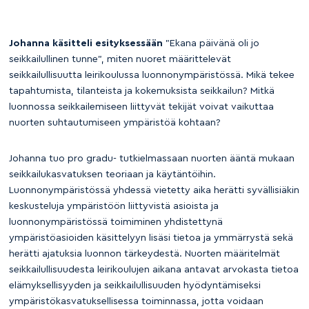
Johanna käsitteli esityksessään
”Ekana päivänä oli jo
seikkailullinen tunne”, miten nuoret määrittelevät
seikkailullisuutta leirikoulussa luonnonympäristössä. Mikä tekee
tapahtumista, tilanteista ja kokemuksista seikkailun? Mitkä
luonnossa seikkailemiseen liittyvät tekijät voivat vaikuttaa
nuorten suhtautumiseen ympäristöä kohtaan?
Johanna tuo pro gradu- tutkielmassaan nuorten ääntä mukaan
seikkailukasvatuksen teoriaan ja käytäntöihin.
Luonnonympäristössä yhdessä vietetty aika herätti syvällisiäkin
keskusteluja ympäristöön liittyvistä asioista ja
luonnonympäristössä toimiminen yhdistettynä
ympäristöasioiden käsittelyyn lisäsi tietoa ja ymmärrystä sekä
herätti ajatuksia luonnon tärkeydestä. Nuorten määritelmät
seikkailullisuudesta leirikoulujen aikana antavat arvokasta tietoa
elämyksellisyyden ja seikkailullisuuden hyödyntämiseksi
ympäristökasvatuksellisessa toiminnassa, jotta voidaan