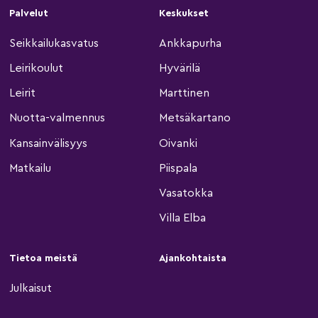
Palvelut
Keskukset
Seikkailukasvatus
Ankkapurha
Leirikoulut
Hyvärilä
Leirit
Marttinen
Nuotta-valmennus
Metsäkartano
Kansainvälisyys
Oivanki
Matkailu
Piispala
Vasatokka
Villa Elba
Tietoa meistä
Ajankohtaista
Julkaisut