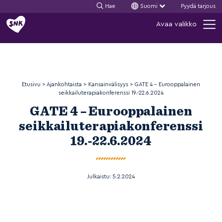
Hae
Suomi
Pyydä tarjous
Siirry
Avaa valikko
sisältöön
Etusivu
>
Ajankohtaista
>
Kansainvälisyys
>
GATE 4 – Eurooppalainen
seikkailuterapiakonferenssi 19.-22.6.2024
GATE 4 – Eurooppalainen
seikkailuterapiakonferenssi
19.-22.6.2024
Julkaistu:
5.2.2024