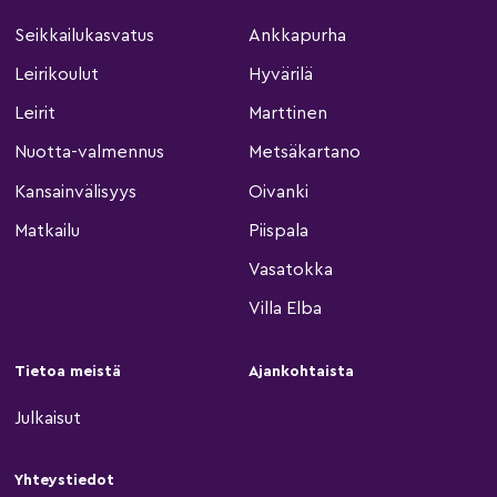
Seikkailukasvatus
Ankkapurha
Leirikoulut
Hyvärilä
Leirit
Marttinen
Nuotta-valmennus
Metsäkartano
Kansainvälisyys
Oivanki
Matkailu
Piispala
Vasatokka
Villa Elba
Tietoa meistä
Ajankohtaista
Julkaisut
Yhteystiedot