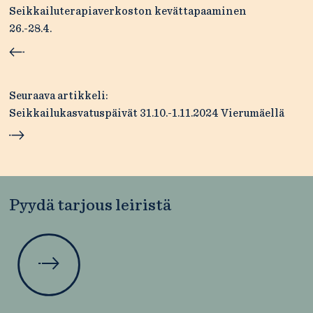
selaus
Seikkailuterapiaverkoston kevättapaaminen
26.-28.4.
Seuraava artikkeli:
Seikkailukasvatuspäivät 31.10.-1.11.2024 Vierumäellä
Pyydä tarjous leiristä