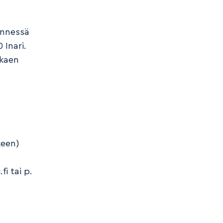
ennessä
 Inari.
lkaen
lkeen)
i tai p.