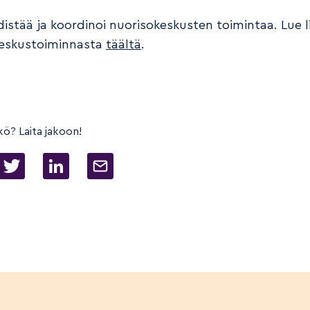
distää ja koordinoi nuorisokeskusten toimintaa. Lue l
keskustoiminnasta
täältä
.
kö? Laita jakoon!