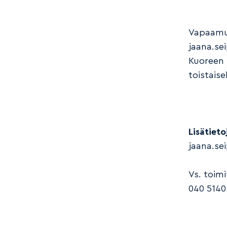
Vapaamuo
jaana.se
Kuoreen 
toistaise
Lisätieto
jaana.se
Vs. toimi
040 5140 