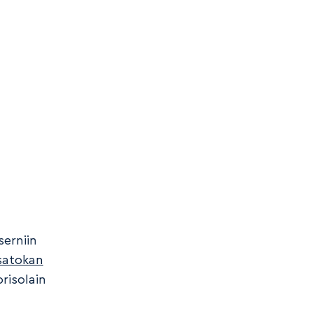
serniin
satokan
risolain