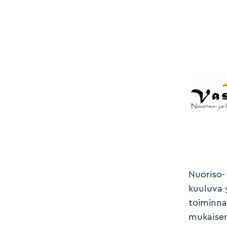
Nuoriso-
kuuluva 
toiminna
mukaisen