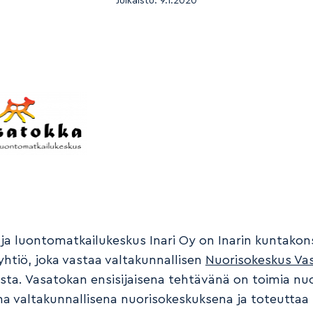
Julkaistu:
9.1.2020
 ja luontomatkailukeskus Inari Oy on Inarin kuntakon
yhtiö, joka vastaa valtakunnallisen
Nuorisokeskus Va
sta. Vasatokan ensisijaisena tehtävänä on toimia nuo
a valtakunnallisena nuorisokeskuksena ja toteuttaa