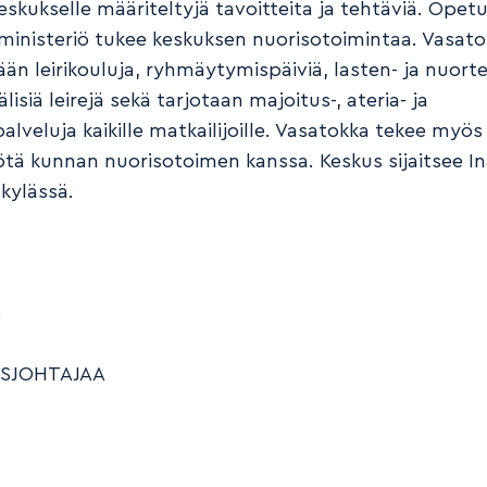
skukselle määriteltyjä tavoitteita ja tehtäviä. Opetu
iministeriö tukee keskuksen nuorisotoimintaa. Vasat
ään leirikouluja, ryhmäytymispäiviä, lasten- ja nuorten
lisiä leirejä sekä tarjotaan majoitus-, ateria- ja
lveluja kaikille matkailijoille. Vasatokka tekee myös
ötä kunnan nuorisotoimen kanssa. Keskus sijaitsee In
 kylässä.
e
SJOHTAJAA