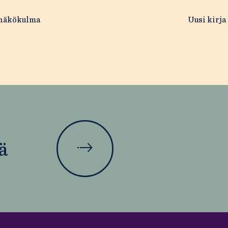
 näkökulma
Uusi kirja
ä