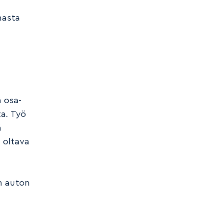
nasta
ä osa-
ta. Työ
ä
n oltava
an auton