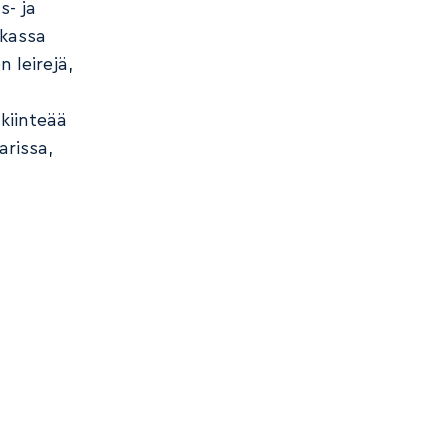
s- ja
okassa
 leirejä,
 kiinteää
arissa,