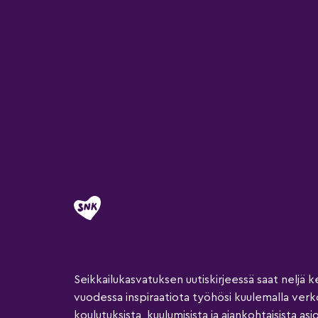
Seikkailukasvatuksen uutiskirjeessä saat neljä k
vuodessa inspiraatiota työhösi kuulemalla ver
koulutuksista, kuulumisista ja ajankohtaisista asio