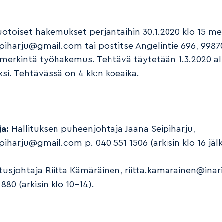
toiset hakemukset perjantaihin 30.1.2020 klo 15 m
ipiharju@gmail.com tai postitse Angelintie 696, 99870
merkintä työhakemus. Tehtävä täytetään 1.3.2020 a
ksi. Tehtävässä on 4 kk:n koeaika.
ja:
Hallituksen puheenjohtaja Jaana Seipiharju,
ipiharju@gmail.com p. 040 551 1506 (arkisin klo 16 jä
tusjohtaja Riitta Kämäräinen, riitta.kamarainen@inari.f
880 (arkisin klo 10–14).