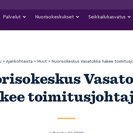
Palvelut
Nuorisokeskukset
Seikkailukasvatus
u
>
Ajankohtaista
>
Muut
>
Nuorisokeskus Vasatokka hakee toimitusj
risokeskus Vasat
kee toimitusjohta