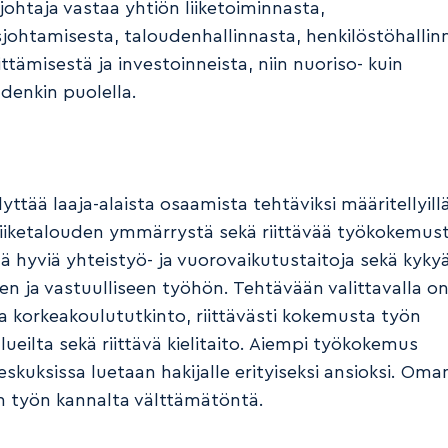
johtaja vastaa yhtiön liiketoiminnasta,
isjohtamisesta, taloudenhallinnasta, henkilöstöhallin
ttämisestä ja investoinneista, niin nuoriso- kuin
udenkin puolella.
yttää laaja-alaista osaamista tehtäviksi määritellyill
, liiketalouden ymmärrystä sekä riittävää työkokemus
ää hyviä yhteistyö- ja vuorovaikutustaitoja sekä kyky
een ja vastuulliseen työhön. Tehtävään valittavalla o
a korkeakoulututkinto, riittävästi kokemusta työn
ueilta sekä riittävä kielitaito. Aiempi työkokemus
eskuksissa luetaan hakijalle erityiseksi ansioksi. Om
n työn kannalta välttämätöntä.