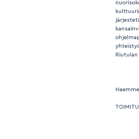
nuorisoke
kulttuur
järjestet
kansainvä
ohjelmapa
yhteisty
Riutulan
Haemm
TOIMITU