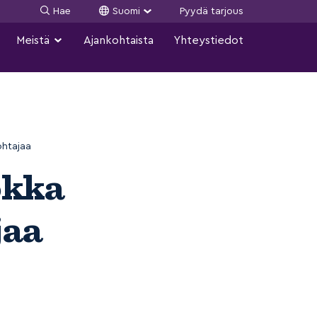
Hae
Suomi
Pyydä tarjous
Meistä
Ajankohtaista
Yhteystiedot
ohtajaa
okka
jaa