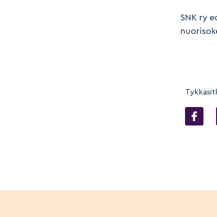
SNK ry e
nuoriso
Tykkäsit