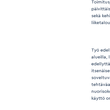
Toimitus
päivittä
sekä kehi
liiketalo
Työ edell
alueilla
edellytt
itsenäis
soveltuv
tehtäväal
nuorisok
käyttö o