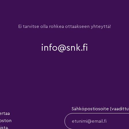
Ei tarvitse olla rohkea ottaakseen yhteyttä!
info@snk.fi
Sähköpostiosoite (vaadittu
ertaa
koston
ista.