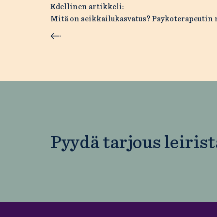
Artikkelien
Edellinen artikkeli:
Mitä on seikkailukasvatus? Psykoterapeutin
selaus
Pyydä tarjous leirist