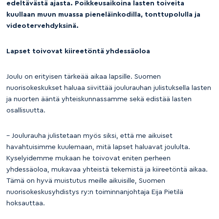
edeltävästä ajasta. Poikkeusaikoina lasten toiveita
kuullaan muun muassa pieneläinkodilla, tonttupolulla ja
videotervehdyksinä.
Lapset toivovat kiireetöntä yhdessäoloa
Joulu on erityisen tärkeää aikaa lapsille. Suomen
nuorisokeskukset haluaa siivittää joulurauhan julistuksella lasten
ja nuorten ääntä yhteiskunnassamme sekä edistää lasten
osallisuutta.
– Joulurauha julistetaan myös siksi, että me aikuiset
havahtuisimme kuulemaan, mitä lapset haluavat joululta.
Kyselyidemme mukaan he toivovat eniten perheen
yhdessäoloa, mukavaa yhteistä tekemistä ja kiireetöntä aikaa.
Tämä on hyvä muistutus meille aikuisille, Suomen
nuorisokeskusyhdistys ry:n toiminnanjohtaja Eija Pietilä
hoksauttaa.