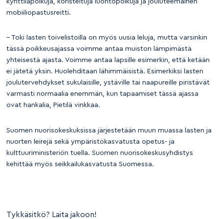
kynttiläpolkuja, koristeltuja luontopolkuja ja jouluteemainen
mobiiliopastusreitti.
– Toki lasten toivelistoilla on myös uusia leluja, mutta varsinkin
tässä poikkeusajassa voimme antaa muiston lämpimästä
yhteisestä ajasta. Voimme antaa lapsille esimerkin, että ketään
ei jätetä yksin. Huolehditaan lähimmäisistä. Esimerkiksi lasten
joulutervehdykset sukulaisille, ystäville tai naapureille piristävät
varmasti normaalia enemmän, kun tapaamiset tässä ajassa
ovat hankalia, Pietilä vinkkaa.
Suomen nuorisokeskuksissa järjestetään muun muassa lasten ja
nuorten leirejä sekä ympäristökasvatusta opetus- ja
kulttuuriministeriön tuella. Suomen nuorisokeskusyhdistys
kehittää myös seikkailukasvatusta Suomessa.
Tykkäsitkö? Laita jakoon!