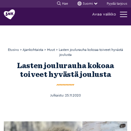
Hae
Suomi
Pyydä tarjous
Siirry
Avaa valikko
sisältöön
Etusivu
>
Ajankohtaista
>
Muut
>
Lasten joulurauha kokoaa toiveet hyvästä
joulusta
Lasten joulurauha kokoaa
toiveet hyvästä joulusta
Julkaistu:
25.11.2020