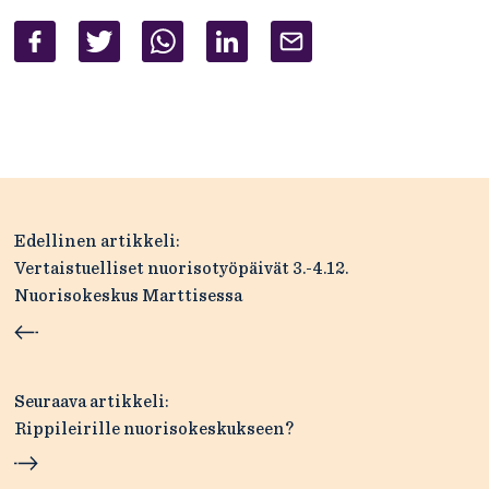
Artikkelien
Edellinen artikkeli:
selaus
Vertaistuelliset nuorisotyöpäivät 3.-4.12.
Nuorisokeskus Marttisessa
Seuraava artikkeli:
Rippileirille nuorisokeskukseen?