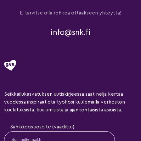
Ei tarvitse olla rohkea ottaakseen yhteyttä!
info@snk.fi
Seikkailukasvatuksen uutiskirjeessä saat neljä kertaa
vuodessa inspiraatiota työhösi kuulemalla verkoston
koulutuksista, kuulumisista ja ajankohtaisista asioista.
Sähköpostiosoite (vaadittu)