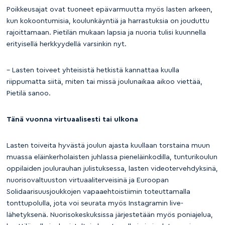
Poikkeusajat ovat tuoneet epävarmuutta myös lasten arkeen,
kun kokoontumisia, koulunkäyntiä ja harrastuksia on jouduttu
rajoittamaan. Pietilän mukaan lapsia ja nuoria tulisi kuunnella
erityisellä herkkyydellä varsinkin nyt.
– Lasten toiveet yhteisistä hetkistä kannattaa kuulla
riippumatta siitä, miten tai missä joulunaikaa aikoo viettää,
Pietilä sanoo.
Tänä vuonna virtuaalisesti tai ulkona
Lasten toiveita hyvästä joulun ajasta kuullaan torstaina muun
muassa eläinkerholaisten juhlassa pieneläinkodilla, tunturikoulun
oppilaiden joulurauhan julistuksessa, lasten videotervehdyksinä,
nuorisovaltuuston virtuaaliterveisinä ja Euroopan
Solidaarisuusjoukkojen vapaaehtoistiimin toteuttamalla
tonttupolulla, jota voi seurata myös Instagramin live-
lähetyksenä. Nuorisokeskuksissa järjestetään myös poniajelua,