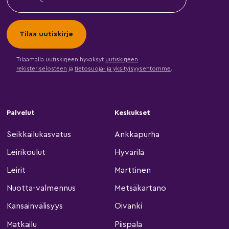
Tilaamalla uutiskirjeen hyväksyt
uutiskirjeen
rekisteriselosteen
ja
tietosuoja- ja yksityisyysehtomme
.
Palvelut
Keskukset
Seikkailukasvatus
Ankkapurha
Leirikoulut
Hyvärilä
Leirit
Marttinen
Nuotta-valmennus
Metsäkartano
Kansainvälisyys
Oivanki
Matkailu
Piispala