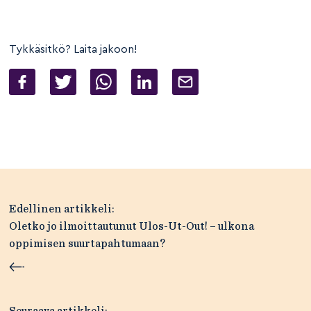
Tykkäsitkö? Laita jakoon!
Artikkelien
Edellinen artikkeli:
selaus
Oletko jo ilmoittautunut Ulos-Ut-Out! – ulkona
oppimisen suurtapahtumaan?
Seuraava artikkeli: