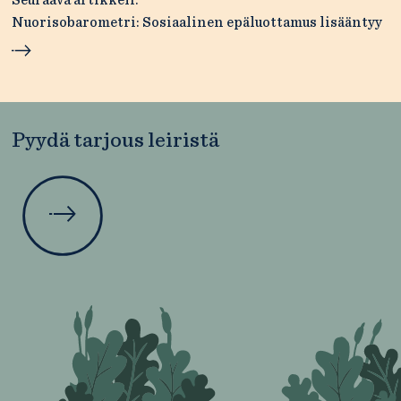
Nuorisobarometri: Sosiaalinen epäluottamus lisääntyy
Pyydä tarjous leiristä