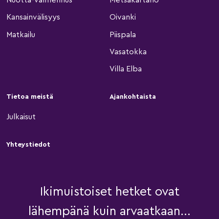
Nuotta-valmennus
Metsäkartano
Kansainvälisyys
Oivanki
Matkailu
Piispala
Vasatokka
Villa Elba
Tietoa meistä
Ajankohtaista
Julkaisut
Yhteystiedot
Ikimuistoiset hetket ovat
lähempänä kuin arvaatkaan...