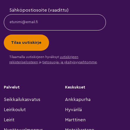
Sähköpostiosoite (vaadittu)
Tilaamalla uutiskirjeen hyväksyt
uutiskirjeen
rekisteriselosteen
ja
tietosuoja- ja yksityisyysehtomme
.
Palvelut
Keskukset
Seikkailukasvatus
Ankkapurha
Leirikoulut
Hyvärilä
Leirit
Marttinen