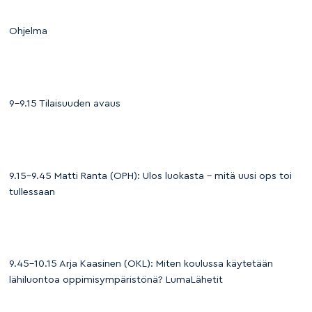
Ohjelma
9–9.15 Tilaisuuden avaus
9.15–9.45 Matti Ranta (OPH): Ulos luokasta – mitä uusi ops toi
tullessaan
9.45–10.15 Arja Kaasinen (OKL): Miten koulussa käytetään
lähiluontoa oppimisympäristönä? LumaLähetit