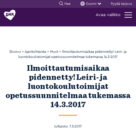
Hae
Suomi
Pyydä tarjous
Siirry
Avaa valikko
sisältöön
Etusivu
>
Ajankohtaista
>
Muut
>
Ilmoittautumisaikaa pidennetty! Leiri- ja
luontokoulutoimijat opetussuunnitelmaa tukemassa 14.3.2017
Ilmoittautumisaikaa
pidennetty! Leiri- ja
luontokoulutoimijat
opetussuunnitelmaa tukemassa
14.3.2017
Julkaistu:
7.3.2017