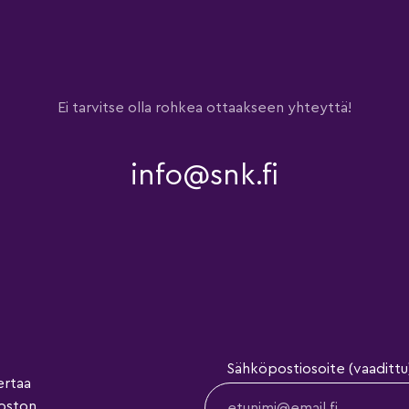
Ei tarvitse olla rohkea ottaakseen yhteyttä!
info@snk.fi
Sähköpostiosoite (vaadittu
ertaa
koston