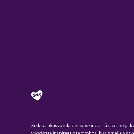
Seikkailukasvatuksen uutiskirjeessä saat neljä k
vuodessa inspiraatiota työhösi kuulemalla ver