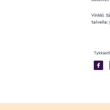
Vinkki: S
talvella:
Tykkäsit