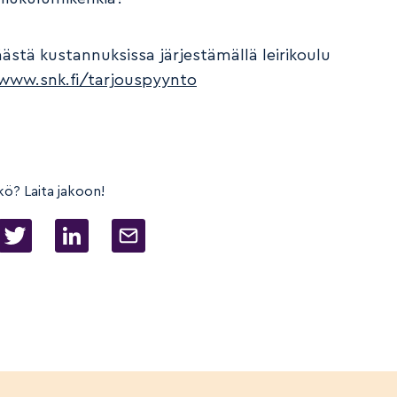
äästä kustannuksissa järjestämällä leirikoulu
www.snk.fi/tarjouspyynto
kö? Laita jakoon!