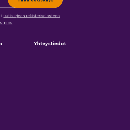
yt
uutiskirjeen rekisteriselosteen
ehtomme
.
a
Yhteystiedot