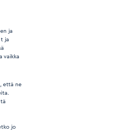
en ja
t ja
sä
a vaikka
, että ne
ita.
stä
etko jo