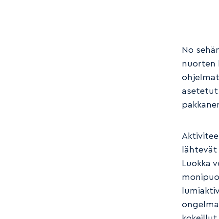
No sehän
nuorten 
ohjelmat
asetetut 
pakkane
Aktivitee
lähtevät 
Luokka vo
monipuol
lumiaktiv
ongelman
kokeillut