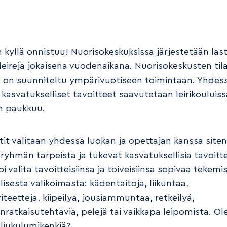
 kyllä onnistuu! Nuorisokeskuksissa järjestetään last
leirejä jokaisena vuodenaikana. Nuorisokeskusten tila
 on suunniteltu ympärivuotiseen toimintaan. Yhdes
kasvatukselliset tavoitteet saavutetaan leirikouluiss
n paukkuu.
tit valitaan yhdessä luokan ja opettajan kanssa siten
ryhmän tarpeista ja tukevat kasvatuksellisia tavoitte
i valita tavoitteisiinsa ja toiveisiinsa sopivaa tekemi
isesta valikoimasta: kädentaitoja, liikuntaa,
iteetteja, kiipeilyä, jousiammuntaa, retkeilyä,
ratkaisutehtäviä, pelejä tai vaikkapa leipomista. Ol
 liukulumikenkiä?