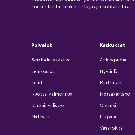
koulutuksista, kuulumisista ja ajankohtaisista asio
Palvelut
Keskukset
Seikkailukasvatus
Ankkapurha
Leirikoulut
Hyvärilä
Leirit
Marttinen
Nuotta-valmennus
Metsäkartano
Kansainvälisyys
Oivanki
Matkailu
Piispala
Vasatokka