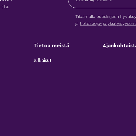
ista.
Tilaamalla uutiskirjeen hyväks
ja
tietosuoja- ja yksityisyys
Tietoa meistä
Ajankohtaist
Julkaisut