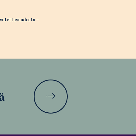
vutettavuudesta –
ä