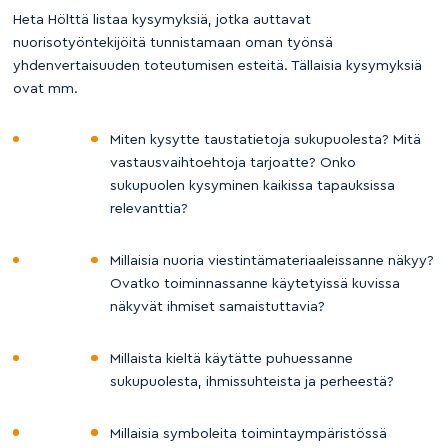
Heta Hölttä listaa kysymyksiä, jotka auttavat
nuorisotyöntekijöitä tunnistamaan oman työnsä
yhdenvertaisuuden toteutumisen esteitä. Tällaisia kysymyksiä
ovat mm.
Miten kysytte taustatietoja sukupuolesta? Mitä
vastausvaihtoehtoja tarjoatte? Onko
sukupuolen kysyminen kaikissa tapauksissa
relevanttia?
Millaisia nuoria viestintämateriaaleissanne näkyy?
Ovatko toiminnassanne käytetyissä kuvissa
näkyvät ihmiset samaistuttavia?
Millaista kieltä käytätte puhuessanne
sukupuolesta, ihmissuhteista ja perheestä?
Millaisia symboleita toimintaympäristössä