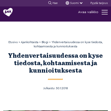
Hae
Suomi
Pyydä tarjous
Siirry
Avaa valikko
sisältöön
Etusivu
>
Ajankohtaista
>
Blogi
>
Yhdenvertaisuudessa on kyse tiedosta,
kohtaamisesta ja kunnioituksesta
Yhdenvertaisuudessa on kyse
tiedosta, kohtaamisesta ja
kunnioituksesta
Julkaistu:
30.1.2018