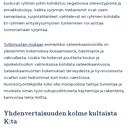
kuuluvat ryhmiin joihin kohdistuu negatiivisia stereotypioita ja
ennakkoluuloja. Vaikka syrjinnän mekanismit ovat usein
samanlaisia, syrjintätilanteet vaihtelevat eri ryhmien kohdalla.
Eri ryhmien erityskysymysten tunteminen voi auttaa
tunnistamaan syrjintää.
Tutkimusten mukaan
esimerkiksi sateenkaarinuoriilla on
yleisemmin kokemuksia kiusaamisesta, häirinnästä ja
väkivallasta. Lisäksi he kokevat puutteita koulun ja
opiskeluhuollon valmiuksissa kohdata sateenkaarinuoria.
Sateenkaarinuorten kokemukset terveydestä ja hyvinvoinnista
ovatkin osin heikommat kuin koko väestössä.
Nuorisotyöntekijöillä tulisi olla monipuolisia taitoja tunnistaa ja
muokata oman työn sukupuolittuneita käytäntöjä ja rakenteita,
kannustaa Heta Hölttä.
Yhdenvertaisuuden kolme kultaista
K:ta