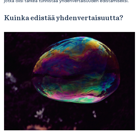
jotka olisi tärkeä tunnistaa yhdenvertaisuuden edistämiseksi.
Kuinka edistää yhdenvertaisuutta?