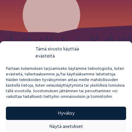
Tämä sivusto käyttää
evästeitä
Parhaan kokemuksen tarjoamiseksi käytämme teknologioita, kuten
evästeitä, tallentaaksemme ja/tai käyttääksemme laitetietoja.
Näiden tekniikoiden hyväksyminen antaa meille mahdollisuuden
käsitellä tietoja, kuten selauskäyttäytymistä tai yksilöllisiä tunnuksia
tällä sivustolla. Suostumuksen jättäminen tai peruuttaminen voi
vaikuttaa haitallisesti tiettyihin ominaisuuksiin ja toimintoihin.
Hyväksy
2026 © Suomen nuorisokeskusyhdistys ry
Näytä asetukset
Tietosuoja- ja yksityisyys
Rekisteriseloste