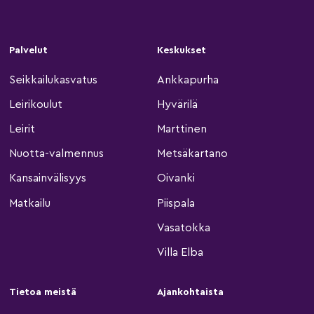
Palvelut
Keskukset
Seikkailukasvatus
Ankkapurha
Leirikoulut
Hyvärilä
Leirit
Marttinen
Nuotta-valmennus
Metsäkartano
Kansainvälisyys
Oivanki
Matkailu
Piispala
Vasatokka
Villa Elba
Tietoa meistä
Ajankohtaista