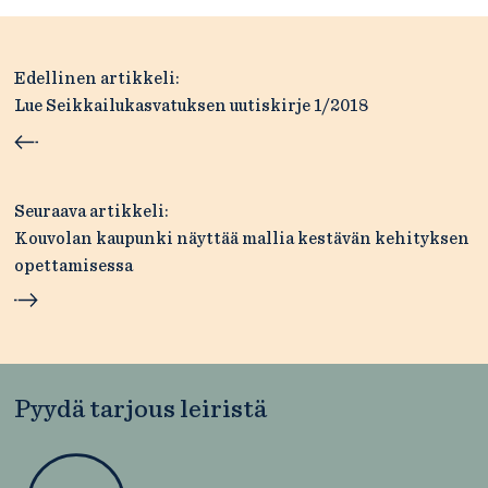
Artikkelien
Edellinen artikkeli:
selaus
Lue Seikkailukasvatuksen uutiskirje 1/2018
Seuraava artikkeli:
Kouvolan kaupunki näyttää mallia kestävän kehityksen
opettamisessa
Pyydä tarjous leiristä