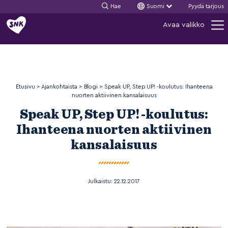
Hae
Suomi
Pyydä tarjous
Siirry
Avaa valikko
sisältöön
Etusivu
>
Ajankohtaista
>
Blogi
>
Speak UP, Step UP! -koulutus: Ihanteena
nuorten aktiivinen kansalaisuus
Speak UP, Step UP! -koulutus:
Ihanteena nuorten aktiivinen
kansalaisuus
Julkaistu:
22.12.2017