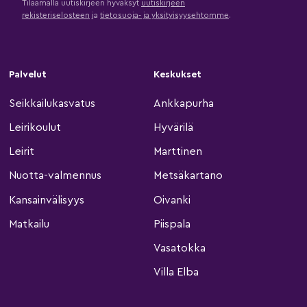
Tilaamalla uutiskirjeen hyväksyt
uutiskirjeen
rekisteriselosteen
ja
tietosuoja- ja yksityisyysehtomme
.
Palvelut
Keskukset
Seikkailukasvatus
Ankkapurha
Leirikoulut
Hyvärilä
Leirit
Marttinen
Nuotta-valmennus
Metsäkartano
Kansainvälisyys
Oivanki
Matkailu
Piispala
Vasatokka
Villa Elba