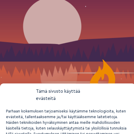
Tämä sivusto käyttää
evästeitä
Parhaan kokemuksen tarjoamiseksi käytämme teknologioita, kuten
evästeitä, tallentaaksemme ja/tai käyttääksemme laitetietoja.
Näiden tekniikoiden hyväksyminen antaa meille mahdollisuuden
käsitellä tietoja, kuten selauskäyttäytymistä tai yksilöllisiä tunnuksia
2026 © Suomen nuorisokeskusyhdistys ry
tällä sivustolla. Suostumuksen jättäminen tai peruuttaminen voi