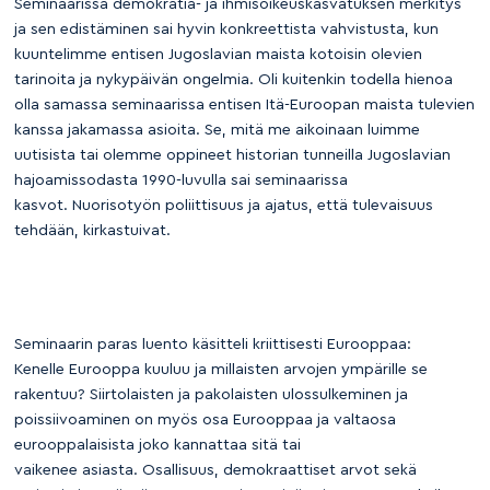
Seminaarissa demokratia- ja ihmisoikeuskasvatuksen merkitys
ja sen edistäminen sai hyvin konkreettista vahvistusta, kun
kuuntelimme entisen Jugoslavian maista kotoisin olevien
tarinoita ja nykypäivän ongelmia. Oli kuitenkin todella hienoa
olla samassa seminaarissa entisen Itä-Euroopan maista tulevien
kanssa jakamassa asioita. Se, mitä me aikoinaan luimme
uutisista tai olemme oppineet historian tunneilla Jugoslavian
hajoamissodasta 1990-luvulla sai seminaarissa
kasvot. Nuorisotyön poliittisuus ja ajatus, että tulevaisuus
tehdään, kirkastuivat.
Seminaarin paras luento käsitteli kriittisesti Eurooppaa:
Kenelle Eurooppa kuuluu ja millaisten arvojen ympärille se
rakentuu? Siirtolaisten ja pakolaisten ulossulkeminen ja
poissiivoaminen on myös osa Eurooppaa ja valtaosa
eurooppalaisista joko kannattaa sitä tai
vaikenee asiasta. Osallisuus, demokraattiset arvot sekä