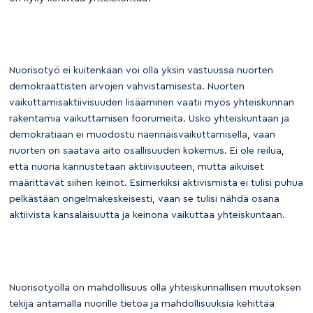
Nuorisotyö ei kuitenkaan voi olla yksin vastuussa nuorten
demokraattisten arvojen vahvistamisesta. Nuorten
vaikuttamisaktiivisuuden lisääminen vaatii myös yhteiskunnan
rakentamia vaikuttamisen foorumeita. Usko yhteiskuntaan ja
demokratiaan ei muodostu näennäisvaikuttamisella, vaan
nuorten on saatava aito osallisuuden kokemus. Ei ole reilua,
että nuoria kannustetaan aktiivisuuteen, mutta aikuiset
määrittävät siihen keinot. Esimerkiksi aktivismista ei tulisi puhua
pelkästään ongelmakeskeisesti, vaan se tulisi nähdä osana
aktiivista kansalaisuutta ja keinona vaikuttaa yhteiskuntaan.
Nuorisotyöllä on mahdollisuus olla yhteiskunnallisen muutoksen
tekijä antamalla nuorille tietoa ja mahdollisuuksia kehittää