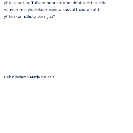
yhteiskuntaa. Tulisiko nuorisotyön identiteetti siirtää
vahvemmin yksilökeskeisestä kasvattajasta kohti
yhteiskunnallista toimijaa?
Heli Eischer & Marja Moisala