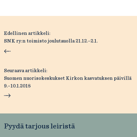
Artikkelien
Edellinen artikkeli:
selaus
SNK ry:n toimisto joulutauolla 21.12.–2.1.
Seuraava artikkeli:
Suomen nuorisokeskukset Kirkon kasvatuksen päivillä
9.–10.1.2018
Pyydä tarjous leiristä