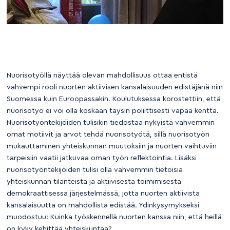
Nuorisotyöllä näyttää olevan mahdollisuus ottaa entistä
vahvempi rooli nuorten aktiivisen kansalaisuuden edistäjänä niin
Suomessa kuin Euroopassakin. Koulutuksessa korostettiin, että
nuorisotyö ei voi olla koskaan täysin poliittisesti vapaa kenttä.
Nuorisotyöntekijöiden tulisikin tiedostaa nykyistä vahvemmin
omat motiivit ja arvot tehdä nuorisotyötä, sillä nuorisotyön
mukauttaminen yhteiskunnan muutoksiin ja nuorten vaihtuviin
tarpeisiin vaatii jatkuvaa oman työn reflektointia. Lisäksi
nuorisotyöntekijöiden tulisi olla vahvemmin tietoisia
yhteiskunnan tilanteista ja aktiivisesta toimimisesta
demokraattisessa järjestelmässä, jotta nuorten aktiivista
kansalaisuutta on mahdollista edistää. Ydinkysymykseksi
muodostuu: Kuinka työskennellä nuorten kanssa niin, että heillä
on kyky kehittää yhteiskuntaa?