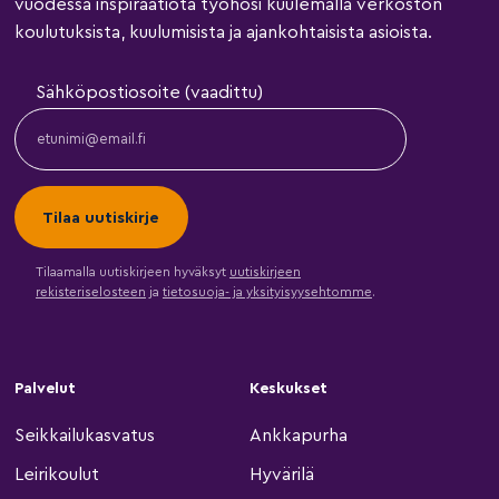
vuodessa inspiraatiota työhösi kuulemalla verkoston
koulutuksista, kuulumisista ja ajankohtaisista asioista.
Sähköpostiosoite (vaadittu)
Tilaamalla uutiskirjeen hyväksyt
uutiskirjeen
rekisteriselosteen
ja
tietosuoja- ja yksityisyysehtomme
.
Palvelut
Keskukset
Seikkailukasvatus
Ankkapurha
Leirikoulut
Hyvärilä