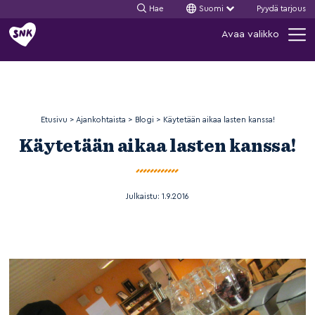
Hae
Suomi
Pyydä tarjous
Siirry
Avaa valikko
sisältöön
Etusivu
>
Ajankohtaista
>
Blogi
>
Käytetään aikaa lasten kanssa!
Käytetään aikaa lasten kanssa!
Julkaistu:
1.9.2016