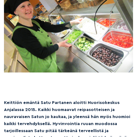
Keittiön emäntä Satu Partanen aloitti Nuorisokeskus
Anjalassa 2015. Kaikki huomaavat reipasotteisen ja
nauravaisen Satun jo kaukaa, ja yleensä hän myös huomioi
kaikki tervehdyksellä. Hyvinvointia ruuan muodossa
tarjoillessaan Satu pitää tärkeänä terveellistä ja