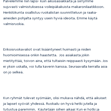
Palvelemme niin lapsi- kuin aikuisasiakkaita ja siirrymme
sujuvasti valmistuksessa voileipäkakuista makaronilaatikkoon.
Henkilökunta osallistuu ruokalistan suunnitteluun ja raaka-
aineiden pohjalta syntyy usein hyviä ideoita. Emme käytä
valmisruokia.
Erikoisruokavaliot ovat lisääntyneet huimasti ja niiden
huomioimisessa onkin haastetta. Jos asiakasta jokin
mietityttää, toivon aina, että tultaisiin reippaasti kysymään. Jos
ei yksin uskalla, voi tulla kaverin kanssa. Seuraavalla kerralla asia
on jo selkeä.
Kun ryhmät tulevat syömään, olisi mukava nähdä, että aikuiset
ja lapset syövät yhdessä. Ruokailu on hyvä hetki jutella ja
tutustua paremmin. Käytetään siihen aikaa! Kun ei hotki ja