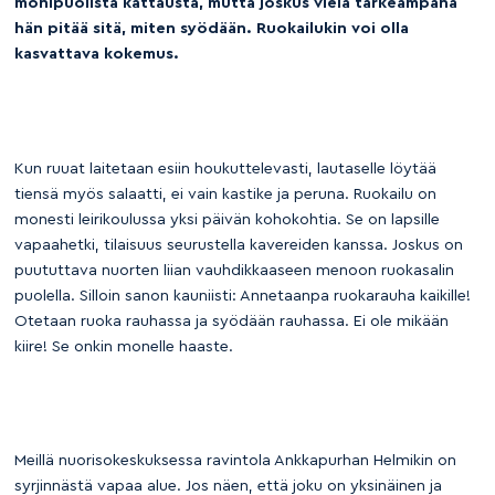
monipuolista kattausta, mutta joskus vielä tärkeämpänä
hän pitää sitä, miten syödään. Ruokailukin voi olla
kasvattava kokemus.
Kun ruuat laitetaan esiin houkuttelevasti, lautaselle löytää
tiensä myös salaatti, ei vain kastike ja peruna. Ruokailu on
monesti leirikoulussa yksi päivän kohokohtia. Se on lapsille
vapaahetki, tilaisuus seurustella kavereiden kanssa. Joskus on
puututtava nuorten liian vauhdikkaaseen menoon ruokasalin
puolella. Silloin sanon kauniisti: Annetaanpa ruokarauha kaikille!
Otetaan ruoka rauhassa ja syödään rauhassa. Ei ole mikään
kiire! Se onkin monelle haaste.
Meillä nuorisokeskuksessa ravintola Ankkapurhan Helmikin on
syrjinnästä vapaa alue. Jos näen, että joku on yksinäinen ja