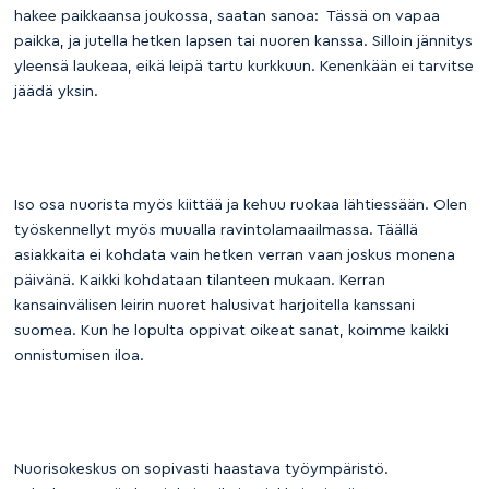
hakee paikkaansa joukossa, saatan sanoa: Tässä on vapaa
paikka, ja jutella hetken lapsen tai nuoren kanssa. Silloin jännitys
yleensä laukeaa, eikä leipä tartu kurkkuun. Kenenkään ei tarvitse
jäädä yksin.
Iso osa nuorista myös kiittää ja kehuu ruokaa lähtiessään. Olen
työskennellyt myös muualla ravintolamaailmassa. Täällä
asiakkaita ei kohdata vain hetken verran vaan joskus monena
päivänä. Kaikki kohdataan tilanteen mukaan. Kerran
kansainvälisen leirin nuoret halusivat harjoitella kanssani
suomea. Kun he lopulta oppivat oikeat sanat, koimme kaikki
onnistumisen iloa.
Nuorisokeskus on sopivasti haastava työympäristö.