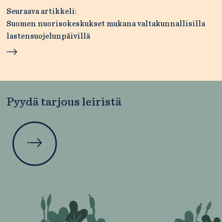
Seuraava artikkeli:
Suomen nuorisokeskukset mukana valtakunnallisilla
lastensuojelunpäivillä
Pyydä tarjous leiristä