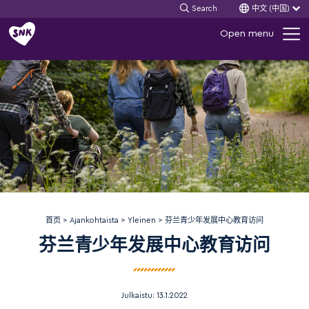
Search
中文 (中国)
Skip
Open menu
to
content
首页
>
Ajankohtaista
>
Yleinen
>
芬兰青少年发展中心教育访问
芬兰青少年发展中心教育访问
Julkaistu:
13.1.2022